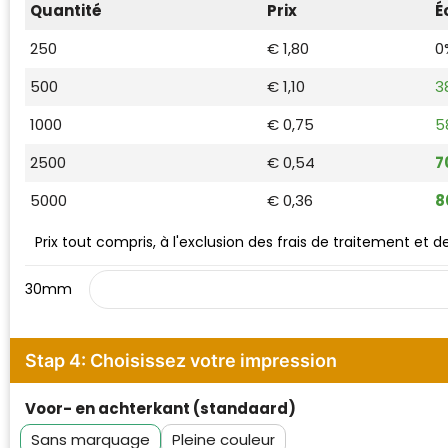
Quantité
Prix
É
Waterman
250
€ 1,80
0
500
€ 1,10
3
1000
€ 0,75
5
2500
€ 0,54
7
5000
€ 0,36
8
Prix tout compris, à l'exclusion des frais de traitement et 
30mm
Stap 4: Choisissez votre impression
Voor- en achterkant (standaard)
Sans marquage
Pleine couleur