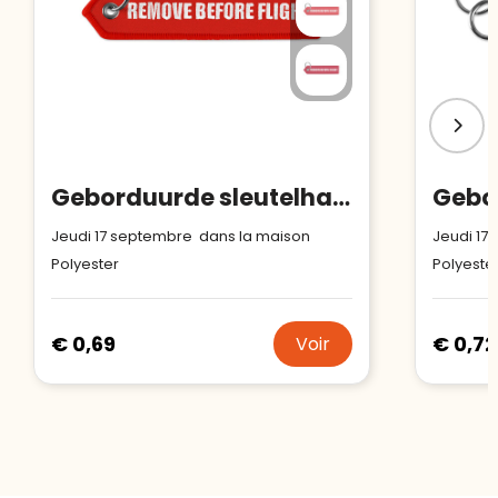
Geborduurde sleutelhanger met driehoekige afwerking
Jeudi 17 septembre dans la maison
Jeudi 17
Polyester
Polyeste
€ 0,69
€ 0,72
Voir