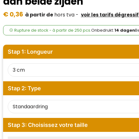
aan beide zijden
Case Logic
€ 0,36
à partir de
hors tva -
voir les tarifs dégressif
Fresh 'n Rebel
GolfOriginals
Rupture de stock -
à partir de
250 pcs.
Onbedrukt:
14 dagen
Be
James Harvest
Stap 1: Longueur
Kingcap
Mepal
Moleskine
Stap 2: Type
MyKit
Ocean Bottle
Stap 3: Choisissez votre taille
Parker