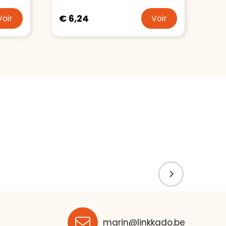
€ 6,24
Voir
Voir
marin@linkkado.be