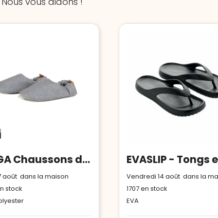
 Nous vous aidons !
VINGA Chaussons doux en rPET RCS L/XL Moulton
17 août dans la maison
Vendredi 14 août dans la m
n stock
1707
en stock
olyester
EVA