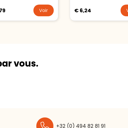
,79
€ 6,24
Voir
par vous.
+32 (0) 494 82 81 91