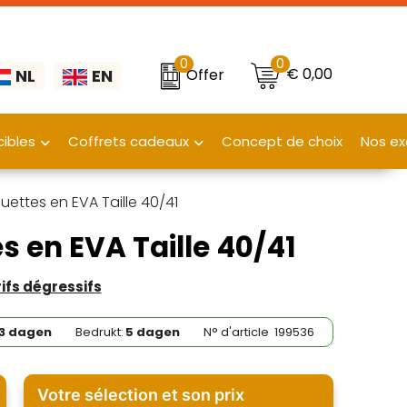
0
0
€ 0,00
Offer
NL
EN
ibles
Coffrets cadeaux
Concept de choix
Nos ex
uettes en EVA Taille 40/41
s en EVA Taille 40/41
rifs dégressifs
3 dagen
Bedrukt:
5 dagen
N° d'article
199536
Votre sélection et son prix