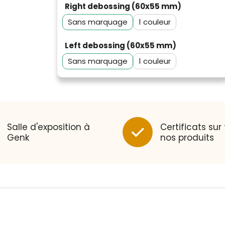
hoe een website in het
Right debossing (60x55 mm)
algemeen aan de behoeften
Sans marquage
1
van klanten voldoet.
Trustindex werkt samen met 137
Left debossing (60x55 mm)
beoordelingsplatforms om
Trustindex meet voortdurend de
websitebezoekers toegang te
Sans marquage
1
klanttevredenheid op basis van
geven tot echte, geverifieerde
beoordelingen. Minder dan 1%
beoordelingen op één plaats.
van de ondervraagde klanten
Alleen beoordelingen die
meldde een probleem.
voldoen aan de richtlijnen van
Trustindex en waarvan bewezen
Trustindex heeft de
Salle d'exposition à
Certificats sur
is dat ze spamvrij zijn worden
contactgegevens van de
Genk
nos produits
door de verschillende platforms
website en de bedrijfsgegevens
geaccepteerd en meegeteld in
onafhankelijk geverifieerd.
de scores.
Trustindex controleert websites
CONTACTGEGEVENS
voortdurend op
veiligheidsproblemen.
Telefoonnummer
:
+32
Geverifieerd
479
Safe Browsing:
88 00
geen probleem
Websites die consequent een
36