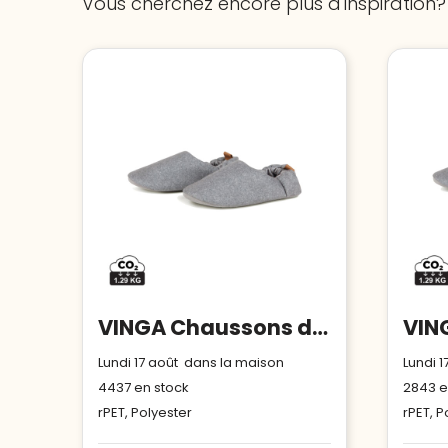
Vous cherchez encore plus d'inspiration?
VINGA Chaussons doux en rPET RCS S/M Moulton
Lundi 17 août dans la maison
Lundi 
4437
en stock
2843
e
rPET, Polyester
rPET, P