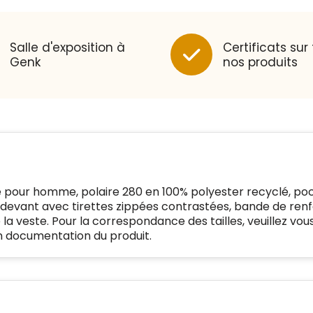
niveau van veiligheidsprotocol,
kunnen Trustindex-certificaat
BEDRIJFSGEGEVENS
Geldig SSL-
verkrijgen. Zoekt u bij het
certificaat
Salle d'exposition à
Certificats sur
winkelen naar de certificaten
Bedrijfsnaam
:
Linkkado
Genk
nos produits
van Trustindex en koopt u met
Spam
E-mail is spamvrij
vertrouwen!
Domein
:
linkkado.be
Meer informatie
»
Oprichting van de
2026
onderneming
Voor bedrijven
:
Bouwt u vertrouwen op en
Aantal werknemers
:
1-10
verhoogt u uw verkoop met de
Trustindex-certificaat.
Trustindex-certificaat
2026-04-
Meer informatie
»
e pour homme, polaire 280 en 100% polyester recyclé, po
starten
:
22
e devant avec tirettes zippées contrastées, bande de renf
 la veste. Pour la correspondance des tailles, veuillez vou
on documentation du produit.