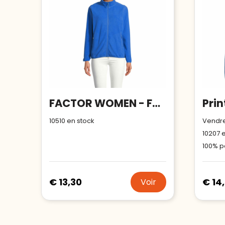
FACTOR WOMEN - FACTOR veste fl femme 280g
10510
en stock
Vendre
10207
e
100% p
€ 13,30
€ 14
Voir