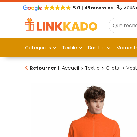
Vous 
5.0
48 recensies
Catégories
Textile
Durable
Moments
Retourner
|
Accueil
Textile
Gilets
Vest