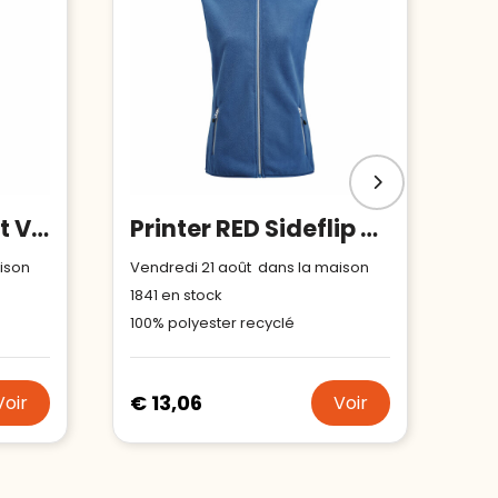
Printer RED Rocket Veste Polaire Femmes
Printer RED Sideflip Bodywarmer Femmes
ison
Vendredi 21 août dans la maison
1841
en stock
100% polyester recyclé
€ 13,06
Voir
Voir