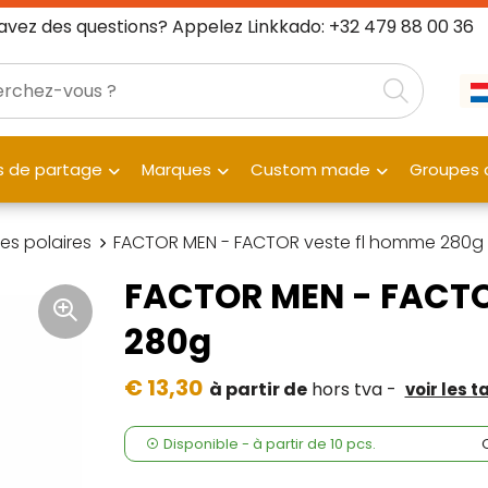
avez des questions? Appelez Linkkado: +32 479 88 00 36
 de partage
Marques
Custom made
Groupes c
es polaires
FACTOR MEN - FACTOR veste fl homme 280g
FACTOR MEN - FACTO
280g
€ 13,30
à partir de
hors tva -
voir les t
Disponible
-
à partir de
10 pcs.