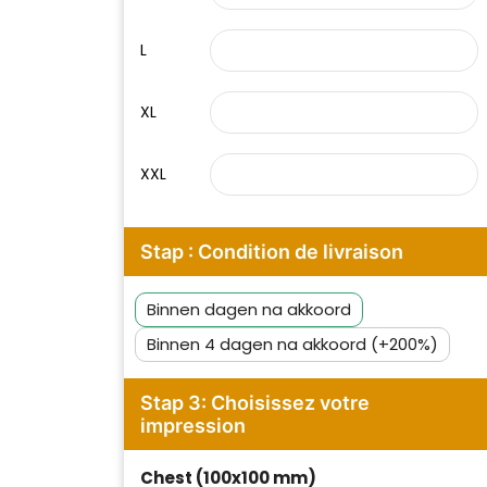
L
XL
XXL
Stap : Condition de livraison
Binnen dagen na akkoord
Binnen 4 dagen na akkoord (+200%)
Stap 3: Choisissez votre
Klantenbeoordelingen laten zien
impression
hoe een website in het
algemeen aan de behoeften
van klanten voldoet.
Chest (100x100 mm)