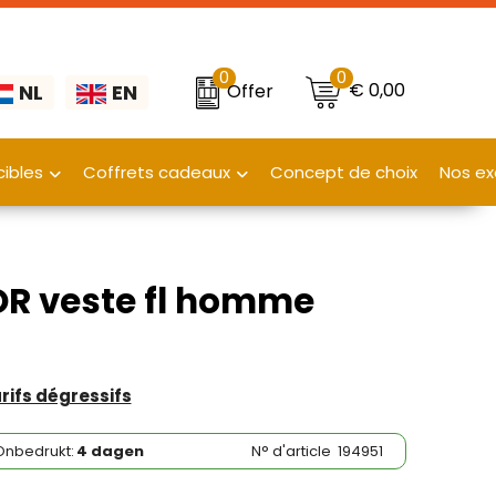
0
0
€ 0,00
Offer
NL
EN
ibles
Coffrets cadeaux
Concept de choix
Nos ex
R veste fl homme
arifs dégressifs
Onbedrukt:
4 dagen
N° d'article
194951