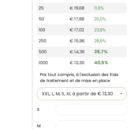
25
€ 19,68
11,9%
50
€ 17,88
20,0%
100
€ 17,02
23,8%
250
€ 15,96
28,6%
500
€ 14,36
35,7%
1000
€ 13,30
40,5%
Prix tout compris, à l'exclusion des frais
de traitement et de mise en place
S
M