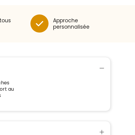
 tous
Approche
personnalisée
ches
ort au
s