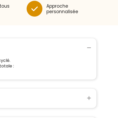
 tous
Approche
personnalisée
yclé.
otale :