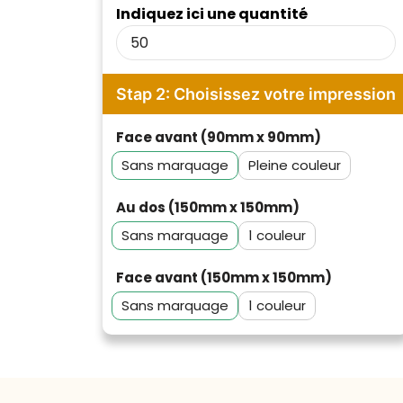
Indiquez ici une quantité
Stap 2: Choisissez votre impression
Face avant (90mm x 90mm)
Sans marquage
Pleine couleur
Au dos (150mm x 150mm)
Sans marquage
1
Face avant (150mm x 150mm)
Klantenbeoordelingen laten zien
Sans marquage
1
hoe een website in het
algemeen aan de behoeften
van klanten voldoet.
Trustindex werkt samen met 137