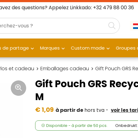
avez des questions? Appelez Linkkado: +32 479 88 00 36
 de partage
Marques
Custom made
Groupes c
ylos et cadeau
Emballages cadeau
Gift Pouch GRS R
Gift Pouch GRS Recyc
M
€ 1,09
à partir de
hors tva -
voir les ta
Disponible
-
à partir de
50 pcs.
Onbedrukt: