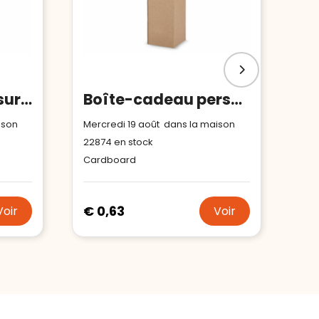
Boîte à cadeaux sur mesure pour petites bouteilles
Boîte-cadeau personnalisée bouteilles moyennes
ison
Mercredi 19 août dans la maison
22874
en stock
Cardboard
€ 0,63
Voir
Voir