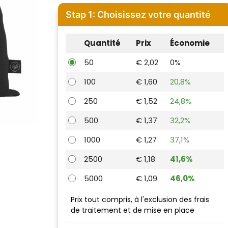
Stap 1: Choisissez votre quantité
Quantité
Prix
Économie
50
€ 2,02
0%
100
€ 1,60
20,8%
250
€ 1,52
24,8%
500
€ 1,37
32,2%
1000
€ 1,27
37,1%
2500
€ 1,18
41,6%
5000
€ 1,09
46,0%
Prix tout compris, à l'exclusion des frais
de traitement et de mise en place