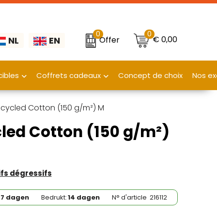
0
0
€ 0,00
Offer
NL
EN
ibles
Coffrets cadeaux
Concept de choix
Nos ex
ecycled Cotton (150 g/m²) M
led Cotton (150 g/m²)
rifs dégressifs
7 dagen
Bedrukt:
14 dagen
N° d'article
216112