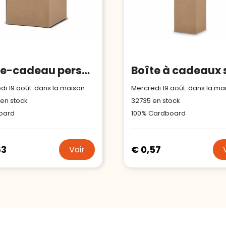
Boîte-cadeau personnalisée pour les mugs
di 19 août dans la maison
Mercredi 19 août dans la ma
en stock
32735
en stock
oard
100% Cardboard
63
€ 0,57
Voir