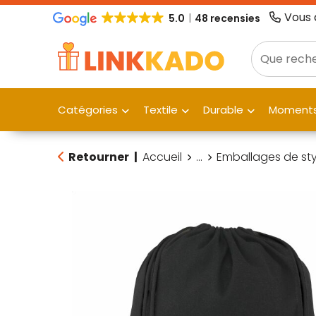
Vous 
5.0
48 recensies
Catégories
Textile
Durable
Moments
Retourner
|
Accueil
...
Emballages de st