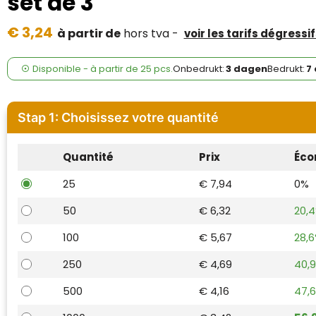
set de 3
Case Logic
€ 3,24
à partir de
hors tva -
voir les tarifs dégressif
Fresh 'n Rebel
GolfOriginals
Disponible
-
à partir de
25 pcs.
Onbedrukt:
3 dagen
Bedrukt:
7
James Harvest
Stap 1: Choisissez votre quantité
Kingcap
Quantité
Prix
Éco
Mepal
25
€ 7,94
0%
Moleskine
50
€ 6,32
20,
MyKit
100
€ 5,67
28,
Ocean Bottle
250
€ 4,69
40,
500
€ 4,16
47,
Parker