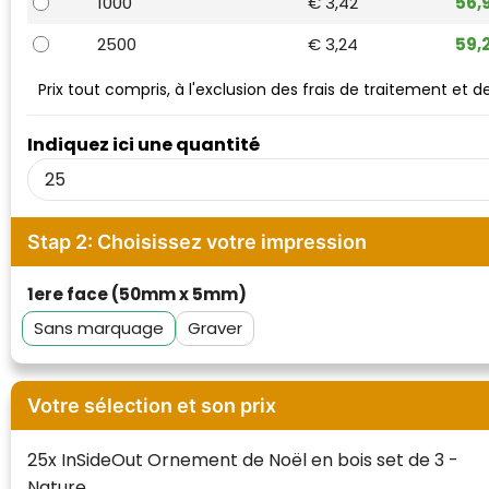
1000
€ 3,42
56,
Waterman
2500
€ 3,24
59,
Prix tout compris, à l'exclusion des frais de traitement et 
Indiquez ici une quantité
Stap 2: Choisissez votre impression
1ere face (50mm x 5mm)
Sans marquage
Graver
Votre sélection et son prix
25x InSideOut Ornement de Noël en bois set de 3 -
Nature