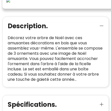
bewezen is dat ze spamvrij zijn worden door
de verschillende platforms geaccepteerd en
Trustindex heeft de contactgegevens van de
meegeteld in de scores.
website en de bedrijfsgegevens
onafhankelijk geverifieerd.
Description.
CONTACTGEGEVENS
Trustindex controleert websites voortdurend
op veiligheidsproblemen.
Décorez votre arbre de Noël avec ces
Telefoonnummer
:
+32 479 88 00 36
Geverifieerd
amusantes décorations en bois que vous
Safe Browsing:
geen probleem
assemblez vous-même. L'ensemble se compose
E-
mia@linkkado.be
Geverifieerd
gedetecteerd
de 3 ornements avec une image de Noël
mailadres
:
Websites die consequent een hoog niveau
amusante. Vous pouvez facilement accrocher
Blacklist
Geen site op de zwarte lijst
van klanttevredenheid handhaven en
l'ornement dans l'arbre à l'aide de la ficelle
BEDRIJFSGEGEVENS
voldoen aan een hoog niveau van
incluse. Le set est emballé dans une boîte
Geldig SSL-certificaat
veiligheidsprotocol, kunnen Trustindex-
cadeau. Si vous souhaitez donner à votre arbre
Bedrijfsnaam
:
Linkkado
certificaat verkrijgen. Zoekt u bij het winkelen
une touche de gaieté cette année...
Spam
E-mail is spamvrij
naar de certificaten van Trustindex en koopt u
Domein
:
linkkado.be
met vertrouwen!
Meer informatie
»
Oprichting van de
2026
onderneming
:
Spécifications.
Voor bedrijven
Bouwt u vertrouwen op en verhoogt u uw
Aantal werknemers
:
1-10