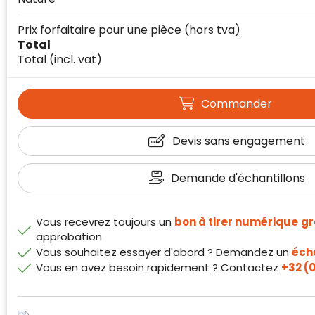
Prix forfaitaire pour une pièce
(hors tva)
Total
Total
(incl. vat)
Commander
Devis sans engagement
Klantenbeoordelingen laten zien hoe een
website in het algemeen aan de behoeften
Demande d'échantillons
van klanten voldoet.
Trustindex werkt samen met 137
Vous recevrez toujours un
bon à tirer numérique
gr
beoordelingsplatforms om
approbation
websitebezoekers toegang te geven tot
Trustindex meet voortdurend de
Vous souhaitez essayer d'abord ? Demandez un
écha
echte, geverifieerde beoordelingen op één
klanttevredenheid op basis van
Vous en avez besoin rapidement ? Contactez
+32 (0
plaats.
beoordelingen. Minder dan 1% van de
Alleen beoordelingen die voldoen aan de
ondervraagde klanten meldde een
richtlijnen van Trustindex en waarvan
probleem.