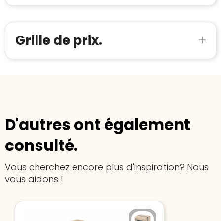
verkoop met de Trustindex-certificaat.
Meer informatie
»
Trustindex-certificaat
2026-04-22
starten
:
Grille de prix.
D'autres ont également
consulté.
Vous cherchez encore plus d'inspiration? Nous
vous aidons !