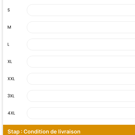
S
M
L
XL
XXL
3XL
4XL
Stap : Condition de livraison
Klantenbeoordelingen laten zien hoe een