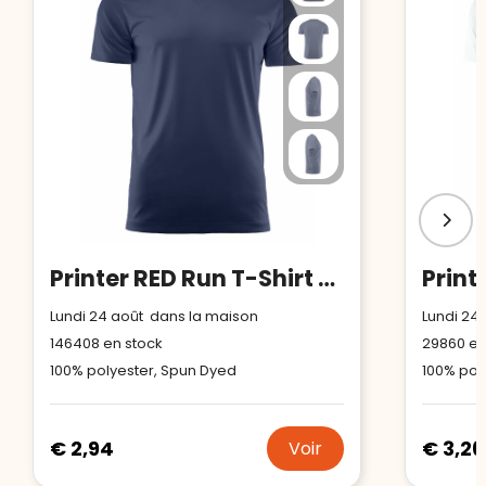
Printer RED Run T-Shirt Hommes
Lundi 24 août dans la maison
Lundi 24
146408
en stock
29860
en
100% polyester, Spun Dyed
100% pol
€ 2,94
€ 3,26
Voir