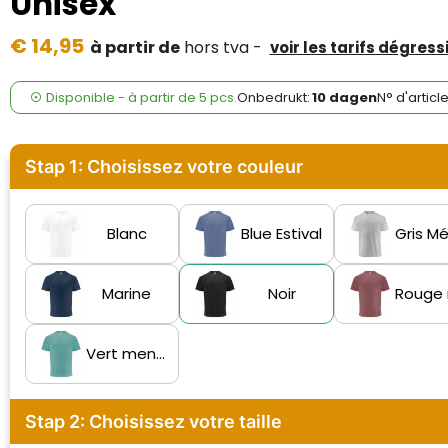
Unisex
Case Logic
€ 14,95
à partir de
hors tva -
voir les tarifs dégress
Fresh 'n Rebel
GolfOriginals
Disponible
-
à partir de
5 pcs.
Onbedrukt:
10 dagen
N° d'articl
James Harvest
Stap 1: Choisissez votre couleur
Kingcap
Mepal
Blanc
Blue Estival
Moleskine
Marine
Noir
MyKit
Vert menthe
Ocean Bottle
Parker
Stap 2: Choisissez votre taille