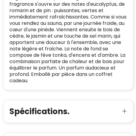
van klanttevredenheid handhaven en
BEDRIJFSGEGEVENS
fragrance s'ouvre sur des notes d'eucalyptus, de
voldoen aan een hoog niveau van
romarin et de pin : puissantes, vertes et
Geldig SSL-certificaat
veiligheidsprotocol, kunnen Trustindex-
immédiatement rafraîchissantes. Comme si vous
Bedrijfsnaam
:
Linkkado
certificaat verkrijgen. Zoekt u bij het winkelen
Spam
E-mail is spamvrij
vous rendiez au sauna, par une journée froide, au
naar de certificaten van Trustindex en koopt u
cœur d'une pinède. Viennent ensuite le bois de
Domein
:
linkkado.be
met vertrouwen!
cèdre, le jasmin et une touche de sel marin, qui
Meer informatie
»
Oprichting van de
2026
apportent une douceur à l'ensemble, avec une
onderneming
:
note légère et fraîche. La note de fond se
Voor bedrijven
compose de fève tonka, d'encens et d'ambre. La
Bouwt u vertrouwen op en verhoogt u uw
Aantal werknemers
:
1-10
combinaison parfaite de chaleur et de bois pour
verkoop met de Trustindex-certificaat.
équilibrer le parfum. Un parfum audacieux et
Meer informatie
»
Trustindex-certificaat
2026-04-22
profond. Emballé par pièce dans un coffret
starten
:
cadeau.
Spécifications.