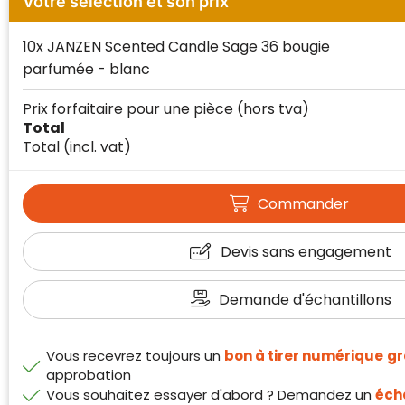
Votre sélection et son prix
10x JANZEN Scented Candle Sage 36 bougie
parfumée - blanc
Prix forfaitaire pour une pièce
(hors tva)
Total
Total
(incl. vat)
Commander
Devis sans engagement
Demande d'échantillons
Vous recevrez toujours un
bon à tirer numérique
gr
approbation
Klantenbeoordelingen laten zien hoe een
Vous souhaitez essayer d'abord ? Demandez un
écha
website in het algemeen aan de behoeften