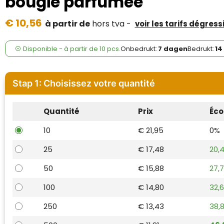
bougie parfumée
Case Logic
€ 10,56
à partir de
hors tva -
voir les tarifs dégress
Fresh 'n Rebel
GolfOriginals
Disponible
-
à partir de
10 pcs.
Onbedrukt:
7 dagen
Bedrukt:
14
James Harvest
Stap 1: Choisissez votre quantité
Kingcap
Quantité
Prix
Éco
Mepal
10
€ 21,95
0%
Moleskine
25
€ 17,48
20,
MyKit
50
€ 15,88
27,
Ocean Bottle
100
€ 14,80
32,
250
€ 13,43
38,
Parker