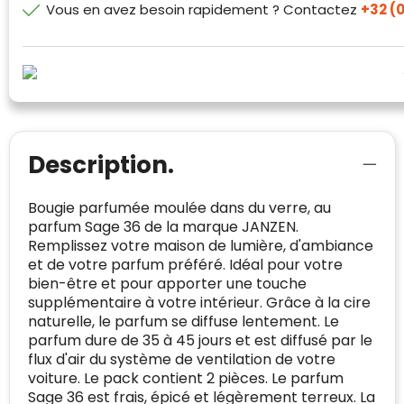
Vous en avez besoin rapidement ? Contactez
+32 (0
van klanten voldoet.
Trustindex werkt samen met 137
beoordelingsplatforms om
websitebezoekers toegang te geven tot
Trustindex meet voortdurend de
echte, geverifieerde beoordelingen op één
klanttevredenheid op basis van
plaats.
beoordelingen. Minder dan 1% van de
Alleen beoordelingen die voldoen aan de
ondervraagde klanten meldde een
Description.
richtlijnen van Trustindex en waarvan
probleem.
bewezen is dat ze spamvrij zijn worden door
de verschillende platforms geaccepteerd en
Trustindex heeft de contactgegevens van de
Bougie parfumée moulée dans du verre, au
meegeteld in de scores.
website en de bedrijfsgegevens
parfum Sage 36 de la marque JANZEN.
onafhankelijk geverifieerd.
Remplissez votre maison de lumière, d'ambiance
et de votre parfum préféré. Idéal pour votre
CONTACTGEGEVENS
bien-être et pour apporter une touche
Trustindex controleert websites voortdurend
supplémentaire à votre intérieur. Grâce à la cire
op veiligheidsproblemen.
Telefoonnummer
:
+32 479 88 00 36
Geverifieerd
naturelle, le parfum se diffuse lentement. Le
parfum dure de 35 à 45 jours et est diffusé par le
Safe Browsing:
geen probleem
E-
mia@linkkado.be
Geverifieerd
flux d'air du système de ventilation de votre
gedetecteerd
mailadres
:
voiture. Le pack contient 2 pièces. Le parfum
Websites die consequent een hoog niveau
Sage 36 est frais, épicé et légèrement terreux. La
Blacklist
Geen site op de zwarte lijst