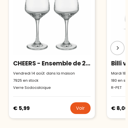
CHEERS - Ensemble de 2 verres à vin
Billi 
Vendredi 14 août dans la maison
Mardi 18
7925
en stock
180
en st
Verre Sodocalcique
R-PET
€ 5,99
€ 8,06
Voir