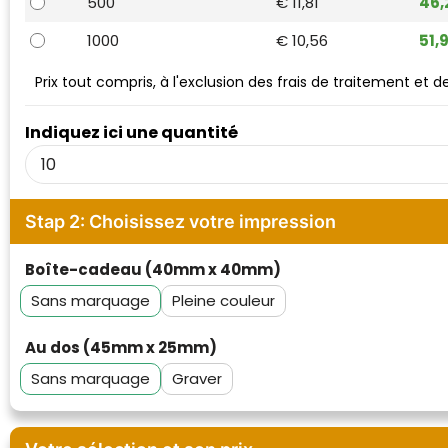
500
€ 11,81
46,
Waterman
1000
€ 10,56
51,
Prix tout compris, à l'exclusion des frais de traitement et 
Indiquez ici une quantité
Stap 2: Choisissez votre impression
Boîte-cadeau (40mm x 40mm)
Sans marquage
Pleine couleur
Au dos (45mm x 25mm)
Sans marquage
Graver