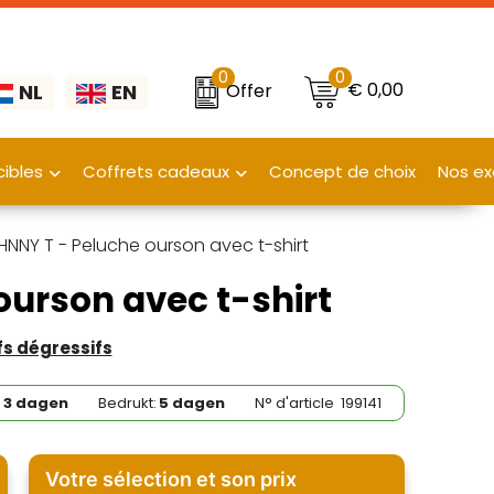
0
0
€ 0,00
Offer
NL
EN
ibles
Coffrets cadeaux
Concept de choix
Nos ex
NNY T - Peluche ourson avec t-shirt
urson avec t-shirt
ifs dégressifs
:
3 dagen
Bedrukt:
5 dagen
N° d'article
199141
Votre sélection et son prix