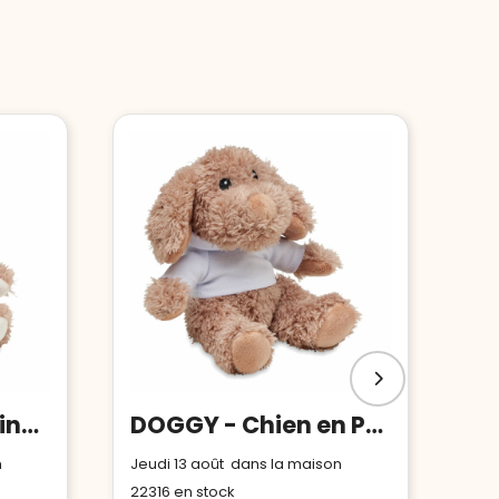
LENNY - Peluche singe
DOGGY - Chien en Peluche avec sweat
n
Jeudi 13 août dans la maison
22316
en stock