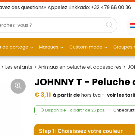
avez des questions? Appelez Linkkado: +32 479 88 00 36
 de partage
Marques
Custom made
Groupes c
Les enfants
Animaux en peluche et accessoires
JOH
JOHNNY T - Peluche o
€ 3,11
à partir de
hors tva -
voir les tar
Disponible
-
à partir de
25 pcs.
Onbedrukt
Stap 1: Choisissez votre couleur