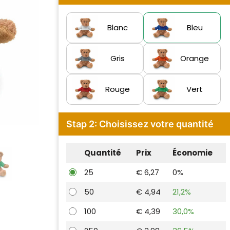
Blanc
Bleu
Gris
Orange
Rouge
Vert
Stap 2: Choisissez votre quantité
Quantité
Prix
Économie
25
€ 6,27
0%
50
€ 4,94
21,2%
100
€ 4,39
30,0%