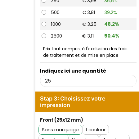
250
€ 3,98
36,5%
500
€ 3,81
39,2%
1000
€ 3,25
48,2%
2500
€ 3,11
50,4%
Prix tout compris, à l'exclusion des frais
de traitement et de mise en place
Indiquez ici une quantité
Stap 3: Choisissez votre
impression
Front (25x12 mm)
Sans marquage
1