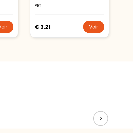
PET
€ 3,21
Voir
Voir