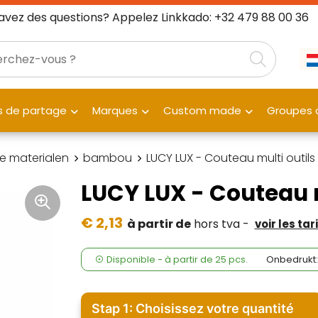
avez des questions? Appelez Linkkado: +32 479 88 00 36
 de partage
Marques
Custom made
Groupes c
ke materialen
bambou
LUCY LUX - Couteau multi outi
LUCY LUX - Couteau 
€ 2,13
à partir de
hors tva -
voir les ta
Disponible
-
à partir de
25 pcs.
Onbedrukt:
Stap 1: Choisissez votre quantité