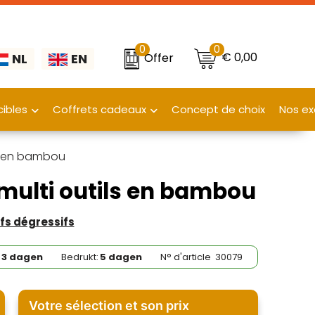
0
0
€ 0,00
Offer
NL
EN
ibles
Coffrets cadeaux
Concept de choix
Nos ex
ls en bambou
multi outils en bambou
rifs dégressifs
3 dagen
Bedrukt:
5 dagen
N° d'article
30079
Votre sélection et son prix