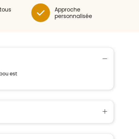
 tous
Approche
personnalisée
bou est