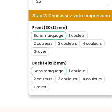
Stap 2: Choisissez votre impression
Front (30x12 mm)
Sans marquage
1
2
3
4
Graver
Back (40x12 mm)
Sans marquage
1
2
3
4
Klantenbeoordelingen laten zien
Graver
hoe een website in het
algemeen aan de behoeften
van klanten voldoet.
Trustindex werkt samen met 137
beoordelingsplatforms om