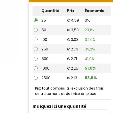
Quantité
Prix
Économie
25
€ 4,59
0%
50
€ 3,53
23,1%
100
€ 3,03
34,0%
250
€ 2,79
39,2%
500
€ 2,71
41,0%
1000
€ 2,25
51,0%
2500
€ 2,13
53,6%
Prix tout compris, à l'exclusion des frais
de traitement et de mise en place
Indiquez ici une quantité