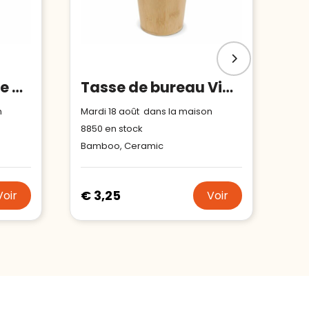
Lampe et Lanterne en ABS et bambou
Tasse de bureau Vienne 300ml
n
Mardi 18 août dans la maison
8850
en stock
Bamboo, Ceramic
€ 3,25
Voir
Voir