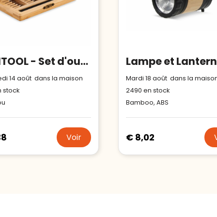
BAMTOOL - Set d'outils 24 pièces
di 14 août dans la maison
Mardi 18 août dans la maiso
 stock
2490
en stock
ou
Bamboo, ABS
38
€ 8,02
Voir