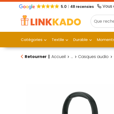
Vous 
5.0
48 recensies
Catégories
Textile
Durable
Moments
Retourner
|
Accueil
...
Casques audio