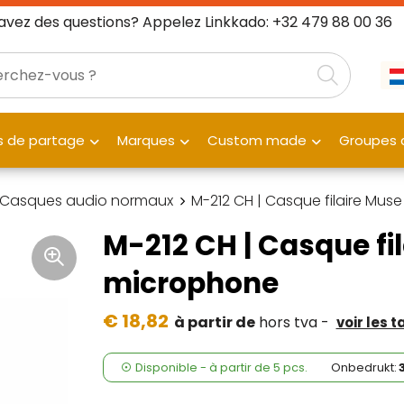
avez des questions? Appelez Linkkado: +32 479 88 00 36
 de partage
Marques
Custom made
Groupes c
Casques audio normaux
M-212 CH | Casque filaire Mu
M-212 CH | Casque fi
microphone
€ 18,82
à partir de
hors tva -
voir les t
Disponible
-
à partir de
5 pcs.
Onbedrukt: