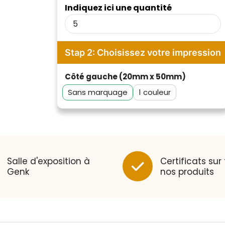
Indiquez ici une quantité
Stap 2: Choisissez votre impression
Côté gauche (20mm x 50mm)
Sans marquage
1
Klantenbeoordelingen laten zien
hoe een website in het
algemeen aan de behoeften
Salle d'exposition à
Certificats sur
van klanten voldoet.
Genk
nos produits
Trustindex werkt samen met 137
beoordelingsplatforms om
Trustindex meet voortdurend de
websitebezoekers toegang te
klanttevredenheid op basis van
geven tot echte, geverifieerde
beoordelingen. Minder dan 1%
beoordelingen op één plaats.