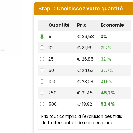
Stap 1: Choisissez votre quantité
Quantité
Prix
Économie
5
€ 39,53
0%
10
€ 31,16
21,2%
25
€ 26,85
32,1%
50
€ 24,63
37,7%
100
€ 23,08
41,6%
250
€ 21,45
45,7%
500
€ 18,82
52,4%
Prix tout compris, à l'exclusion des frais
de traitement et de mise en place