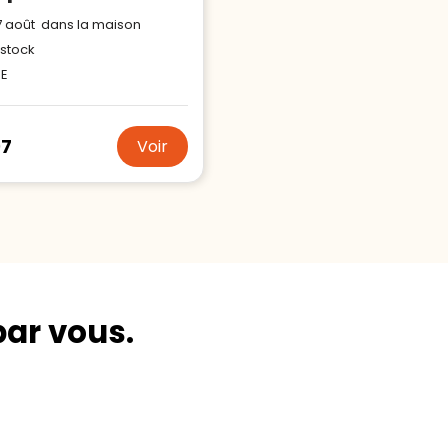
17 août dans la maison
stock
PE
97
Voir
par vous.