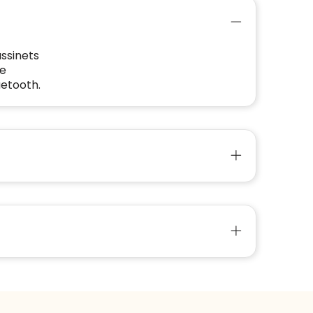
ussinets
te
uetooth.