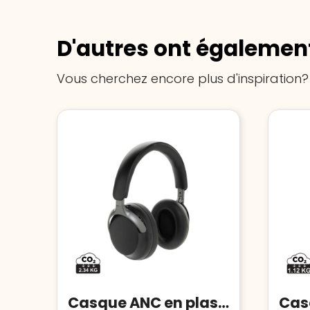
D'autres ont également
Vous cherchez encore plus d'inspiration?
Casque ANC en plastique recyclé RCS Soundpro
Casq