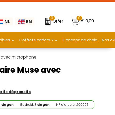
0
0
€ 0,00
Offer
NL
EN
ibles
Coffrets cadeaux
Concept de choix
Nos ex
se avec microphone
laire Muse avec
arifs dégressifs
3 dagen
Bedrukt:
7 dagen
N° d'article
200005