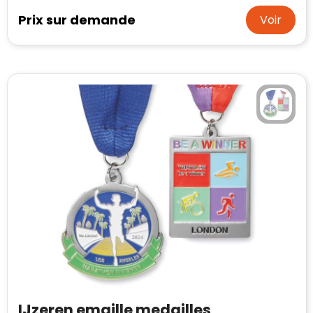
Case Logic
Prix sur demande
Voir
Fresh 'n Rebel
GolfOriginals
James Harvest
Kingcap
Mepal
Moleskine
MyKit
Ocean Bottle
Parker
IJzeren emaille medailles