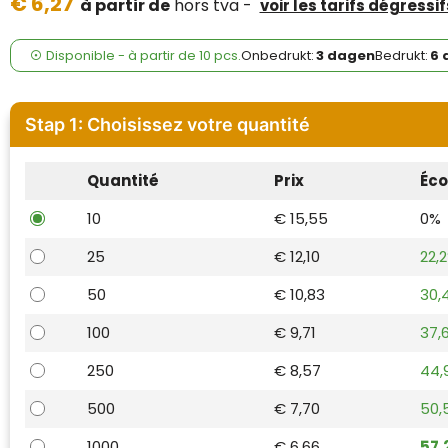
€ 6,27
Case Logic
à partir de
hors tva -
voir les tarifs dégressif
Fresh 'n Rebel
Disponible
-
à partir de
10 pcs.
Onbedrukt:
3 dagen
Bedrukt:
6 
GolfOriginals
Stap 1: Choisissez votre quantité
James Harvest
Quantité
Prix
Éc
Kingcap
10
€ 15,55
0%
Mepal
25
€ 12,10
22,
Moleskine
50
€ 10,83
30,
MyKit
100
€ 9,71
37,
250
€ 8,57
44,
Ocean Bottle
500
€ 7,70
50,
Parker
1000
€ 6,66
57,