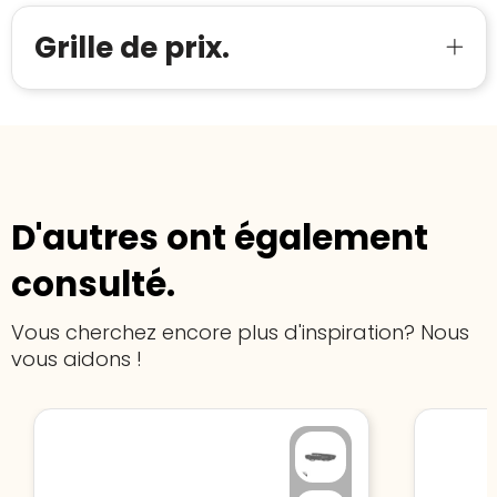
Meer informatie
»
Trustindex-certificaat
2026-04-22
Grille de prix.
starten
:
D'autres ont également
consulté.
Vous cherchez encore plus d'inspiration? Nous
vous aidons !