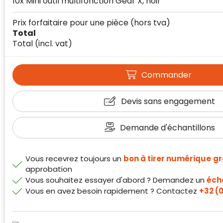
10x Mini outil multifonction Gear X, noir
Prix forfaitaire pour une pièce
(hors tva)
Total
Total
(incl. vat)
Commander
Devis sans engagement
Klantenbeoordelingen laten zien hoe een
website in het algemeen aan de behoeften
van klanten voldoet.
Demande d'échantillons
Trustindex werkt samen met 137
beoordelingsplatforms om
Vous recevrez toujours un
bon à tirer numérique
gr
websitebezoekers toegang te geven tot
Trustindex meet voortdurend de
approbation
echte, geverifieerde beoordelingen op één
klanttevredenheid op basis van
Vous souhaitez essayer d'abord ? Demandez un
écha
plaats.
beoordelingen. Minder dan 1% van de
Vous en avez besoin rapidement ? Contactez
+32 (0
Alleen beoordelingen die voldoen aan de
ondervraagde klanten meldde een
richtlijnen van Trustindex en waarvan
probleem.
bewezen is dat ze spamvrij zijn worden door