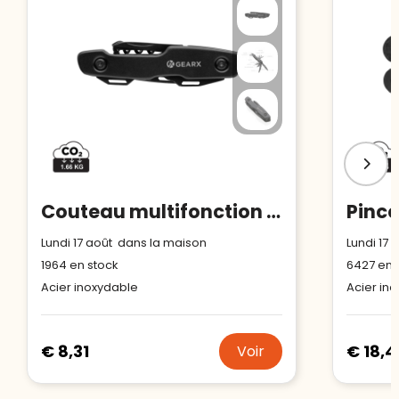
Couteau multifonction Gear X
Lundi 17 août dans la maison
Lundi 17
1964
en stock
6427
en 
Acier inoxydable
Acier in
€ 8,31
€ 18,4
Voir