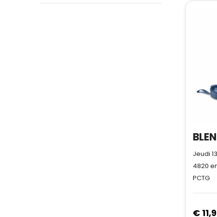
Jeudi 1
4820
en
PCTG
€ 11,