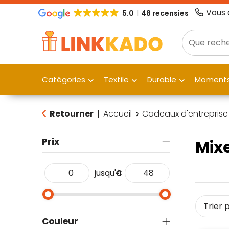
Vous 
5.0
48 recensies
Catégories
Textile
Durable
Moments
Retourner
|
Accueil
Cadeaux d'entreprise
Prix
Mix
jusqu'à
€
Couleur