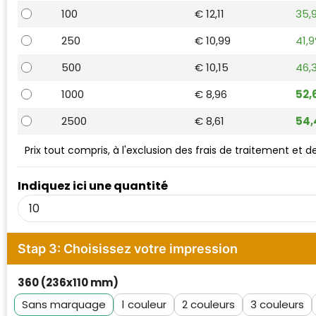
Waterman
100
€ 12,11
35,
250
€ 10,99
41,
500
€ 10,15
46,
1000
€ 8,96
52,
2500
€ 8,61
54
Prix tout compris, à l'exclusion des frais de traitement et 
Indiquez ici une quantité
Stap 3: Choisissez votre impression
360 (236x110 mm)
Sans marquage
1
2
3