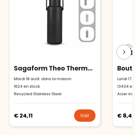
Sagaform Theo Thermal Flask (recyclé) 1 L
Mardi 18 août dans la maison
Lundi 17
1624
en stock
13434
en
Recycled Stainless Steel
Acier in
€ 24,11
€ 8,4
Voir