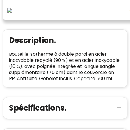
van klanttevredenheid handhaven en
BEDRIJFSGEGEVENS
voldoen aan een hoog niveau van
Geldig SSL-certificaat
veiligheidsprotocol, kunnen Trustindex-
Bedrijfsnaam
:
Linkkado
certificaat verkrijgen. Zoekt u bij het winkelen
Spam
E-mail is spamvrij
naar de certificaten van Trustindex en koopt u
Domein
:
linkkado.be
met vertrouwen!
Meer informatie
»
Description.
Oprichting van de
2026
onderneming
:
Voor bedrijven
Bouteille isotherme à double paroi en acier
Bouwt u vertrouwen op en verhoogt u uw
Aantal werknemers
:
1-10
inoxydable recyclé (90 %) et en acier inoxydable
verkoop met de Trustindex-certificaat.
(10 %), avec poignée intégrée et longue sangle
Meer informatie
»
Trustindex-certificaat
2026-04-22
supplémentaire (70 cm) dans le couvercle en
starten
:
PP. Anti fuite. Gobelet inclus. Capacité 500 ml.
Spécifications.