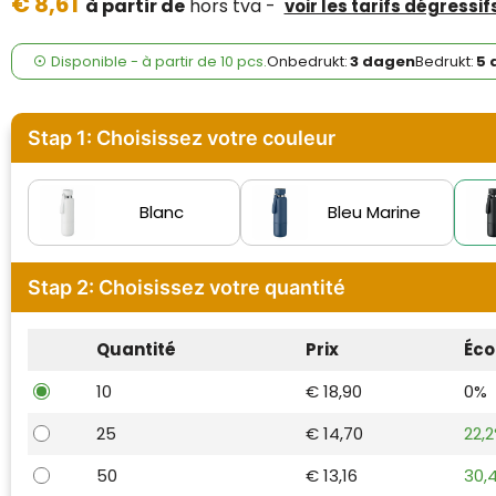
€ 8,61
Case Logic
à partir de
hors tva -
voir les tarifs dégressif
Fresh 'n Rebel
Disponible
-
à partir de
10 pcs.
Onbedrukt:
3 dagen
Bedrukt:
5 
GolfOriginals
Stap 1: Choisissez votre couleur
James Harvest
Kingcap
Blanc
Bleu Marine
Mepal
Stap 2: Choisissez votre quantité
Moleskine
Quantité
Prix
Éco
MyKit
10
€ 18,90
0%
Ocean Bottle
25
€ 14,70
22,
Parker
50
€ 13,16
30,