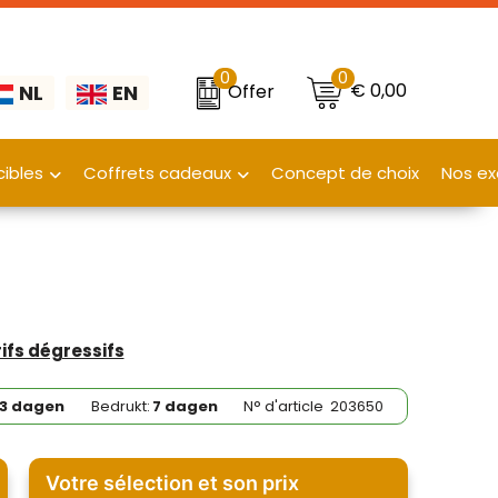
0
0
€ 0,00
Offer
NL
EN
ibles
Coffrets cadeaux
Concept de choix
Nos ex
rifs dégressifs
3 dagen
Bedrukt:
7 dagen
N° d'article
203650
Votre sélection et son prix