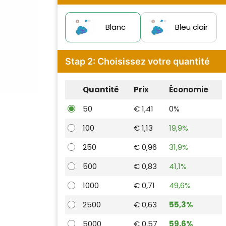
Blanc
Bleu clair
Stap 2: Choisissez votre quantité
Quantité
Prix
Économie
50
€ 1,41
0%
100
€ 1,13
19,9%
250
€ 0,96
31,9%
500
€ 0,83
41,1%
1000
€ 0,71
49,6%
2500
€ 0,63
55,3%
5000
€ 0,57
59,6%