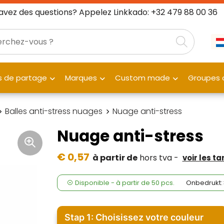
avez des questions? Appelez Linkkado: +32 479 88 00 36
 de partage
Marques
Custom made
Groupes c
Balles anti-stress nuages
Nuage anti-stress
Nuage anti-stress
€ 0,57
à partir de
hors tva -
voir les ta
Disponible
-
à partir de
50 pcs.
Onbedrukt:
Stap 1: Choisissez votre couleur