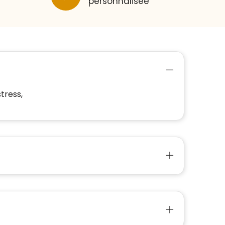
personnalisée
tress,