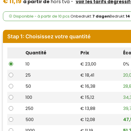
€ 11,19
Case Logic
à partir de
hors tva -
voir les tarifs dégressif
Fresh 'n Rebel
Disponible
-
à partir de
10 pcs.
Onbedrukt:
7 dagen
Bedrukt:
14
GolfOriginals
Stap 1: Choisissez votre quantité
James Harvest
Quantité
Prix
Éc
Kingcap
10
€ 23,00
0%
Mepal
25
€ 18,41
20,
Moleskine
50
€ 16,38
28,
MyKit
100
€ 15,12
34,
250
€ 13,88
39,
Ocean Bottle
500
€ 12,08
47
Parker
1000
€ 11,19
51,