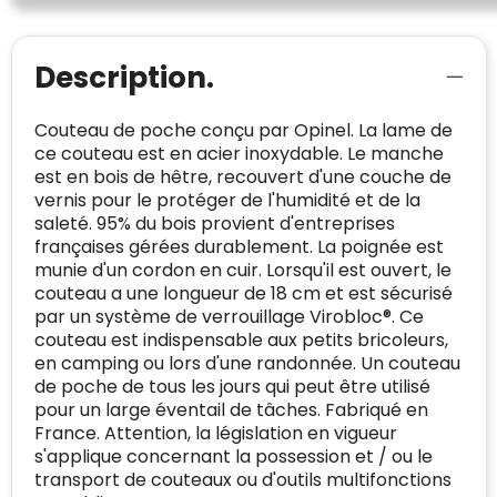
plaats.
beoordelingen. Minder dan 1% van de
Alleen beoordelingen die voldoen aan de
ondervraagde klanten meldde een
richtlijnen van Trustindex en waarvan
probleem.
Description.
bewezen is dat ze spamvrij zijn worden door
de verschillende platforms geaccepteerd en
Trustindex heeft de contactgegevens van de
meegeteld in de scores.
website en de bedrijfsgegevens
Couteau de poche conçu par Opinel. La lame de
onafhankelijk geverifieerd.
ce couteau est en acier inoxydable. Le manche
est en bois de hêtre, recouvert d'une couche de
CONTACTGEGEVENS
vernis pour le protéger de l'humidité et de la
Trustindex controleert websites voortdurend
saleté. 95% du bois provient d'entreprises
op veiligheidsproblemen.
françaises gérées durablement. La poignée est
Telefoonnummer
:
+32 479 88 00 36
Geverifieerd
munie d'un cordon en cuir. Lorsqu'il est ouvert, le
Safe Browsing:
geen probleem
E-
mia@linkkado.be
Geverifieerd
couteau a une longueur de 18 cm et est sécurisé
gedetecteerd
mailadres
:
par un système de verrouillage Virobloc®. Ce
Websites die consequent een hoog niveau
couteau est indispensable aux petits bricoleurs,
Blacklist
Geen site op de zwarte lijst
van klanttevredenheid handhaven en
en camping ou lors d'une randonnée. Un couteau
BEDRIJFSGEGEVENS
voldoen aan een hoog niveau van
de poche de tous les jours qui peut être utilisé
Geldig SSL-certificaat
veiligheidsprotocol, kunnen Trustindex-
pour un large éventail de tâches. Fabriqué en
Bedrijfsnaam
:
Linkkado
certificaat verkrijgen. Zoekt u bij het winkelen
France. Attention, la législation en vigueur
Spam
E-mail is spamvrij
naar de certificaten van Trustindex en koopt u
s'applique concernant la possession et / ou le
Domein
:
linkkado.be
met vertrouwen!
transport de couteaux ou d'outils multifonctions
Meer informatie
»