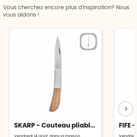
Vous cherchez encore plus d'inspiration? Nous
vous aidons !
SKARP - Couteau pliable en acacia
Vendredi 14 août dans la maison
Vendredi