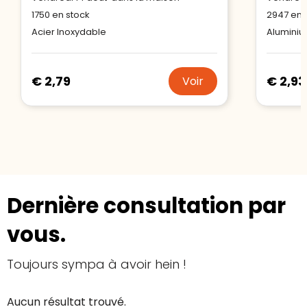
1750
en stock
2947
en 
Acier Inoxydable
Alumini
€ 2,79
€ 2,93
Voir
Dernière consultation par
vous.
Toujours sympa à avoir hein !
Aucun résultat trouvé.