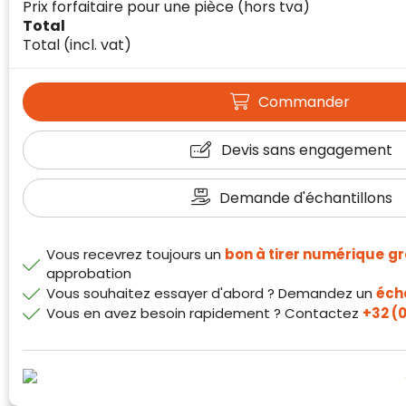
Prix forfaitaire pour une pièce
(hors tva)
Total
Total
(incl. vat)
Commander
Devis sans engagement
Demande d'échantillons
Vous recevrez toujours un
bon à tirer numérique
gr
Klantenbeoordelingen laten zien hoe een
approbation
website in het algemeen aan de behoeften
Vous souhaitez essayer d'abord ? Demandez un
écha
van klanten voldoet.
Vous en avez besoin rapidement ? Contactez
+32 (0
Trustindex werkt samen met 137
beoordelingsplatforms om
websitebezoekers toegang te geven tot
Trustindex meet voortdurend de
echte, geverifieerde beoordelingen op één
klanttevredenheid op basis van