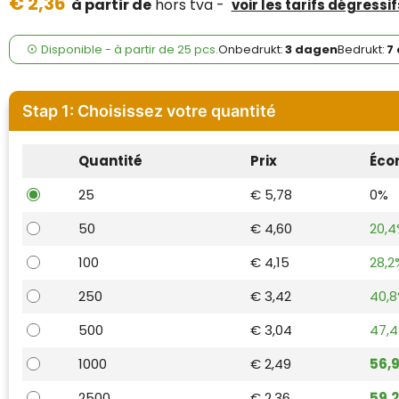
€ 2,36
Case Logic
à partir de
hors tva -
voir les tarifs dégressif
Fresh 'n Rebel
Disponible
-
à partir de
25 pcs.
Onbedrukt:
3 dagen
Bedrukt:
7
GolfOriginals
Stap 1: Choisissez votre quantité
James Harvest
Quantité
Prix
Éco
Kingcap
25
€ 5,78
0%
Mepal
50
€ 4,60
20,
Moleskine
100
€ 4,15
28,2
MyKit
250
€ 3,42
40,
500
€ 3,04
47,
Ocean Bottle
1000
€ 2,49
56,
Parker
2500
€ 2,36
59,