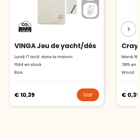
VINGA Jeu de yacht/dés
Lundi 17 août dans la maison
Mardi 18
1594
en stock
7815
en s
Bois
Wood
€ 10,39
€ 0,39
Voir