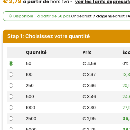
€ 2,79
Case Logic
à partir de
hors tva -
voir les tarifs dégressif
Fresh 'n Rebel
Disponible
-
à partir de
50 pcs.
Onbedrukt:
7 dagen
Bedrukt:
1
GolfOriginals
Stap 1: Choisissez votre quantité
James Harvest
Quantité
Prix
Éc
Kingcap
50
€ 4,58
0%
Mepal
100
€ 3,97
13,
Moleskine
250
€ 3,66
20,
MyKit
500
€ 3,46
24,
1000
€ 3,30
27,
Ocean Bottle
2500
€ 2,95
35
Parker
5000
€ 2,79
39,