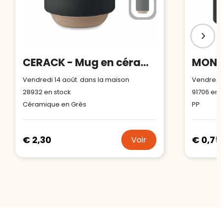
CERACK - Mug en céramique 170 ml
Vendredi 14 août dans la maison
Vendredi
28932
en stock
91706
en 
Céramique en Grès
PP
€ 2,30
€ 0,75
Voir