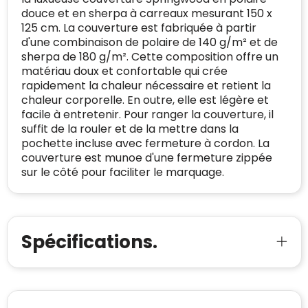
BEDRIJFSGEGEVENS
voldoen aan een hoog niveau van
douce et en sherpa à carreaux mesurant 150 x
Geldig SSL-certificaat
veiligheidsprotocol, kunnen Trustindex-
125 cm. La couverture est fabriquée à partir
Bedrijfsnaam
:
Linkkado
certificaat verkrijgen. Zoekt u bij het winkelen
d'une combinaison de polaire de 140 g/m² et de
Spam
E-mail is spamvrij
naar de certificaten van Trustindex en koopt u
sherpa de 180 g/m². Cette composition offre un
Domein
:
linkkado.be
met vertrouwen!
matériau doux et confortable qui crée
Meer informatie
»
rapidement la chaleur nécessaire et retient la
Oprichting van de
2026
chaleur corporelle. En outre, elle est légère et
onderneming
:
Voor bedrijven
facile à entretenir. Pour ranger la couverture, il
Bouwt u vertrouwen op en verhoogt u uw
suffit de la rouler et de la mettre dans la
Aantal werknemers
:
1-10
verkoop met de Trustindex-certificaat.
pochette incluse avec fermeture à cordon. La
Meer informatie
»
couverture est munoe d'une fermeture zippée
Trustindex-certificaat
2026-04-22
starten
:
sur le côté pour faciliter le marquage.
Spécifications.