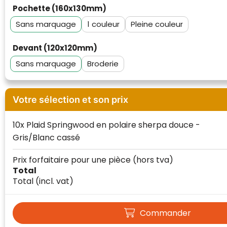
Pochette (160x130mm)
Sans marquage
1
Pleine couleur
Devant (120x120mm)
Sans marquage
Broderie
Votre sélection et son prix
10x Plaid Springwood en polaire sherpa douce -
Gris/Blanc cassé
Prix forfaitaire pour une pièce
(hors tva)
Total
Total
(incl. vat)
Klantenbeoordelingen laten zien hoe een
Commander
website in het algemeen aan de behoeften