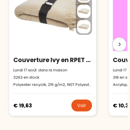
Couverture Ivy en RPET certifié GRS
Lundi 17 août dans la maison
Lundi 17
3263
en stock
318
en st
Polyester recyclé, 215 g/m2, 190T Polyester recyclé
Acrylique
€ 19,63
€ 10,3
Voir