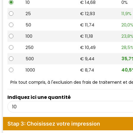
10
€ 14,68
0%
Waterman
25
€ 12,93
11,9%
50
€ 11,74
20,0
100
€ 11,18
23,8
250
€ 10,49
28,5
500
€ 9,44
35,7
1000
€ 8,74
40,5
Prix tout compris, à l'exclusion des frais de traitement et 
Indiquez ici une quantité
Stap 3: Choisissez votre impression