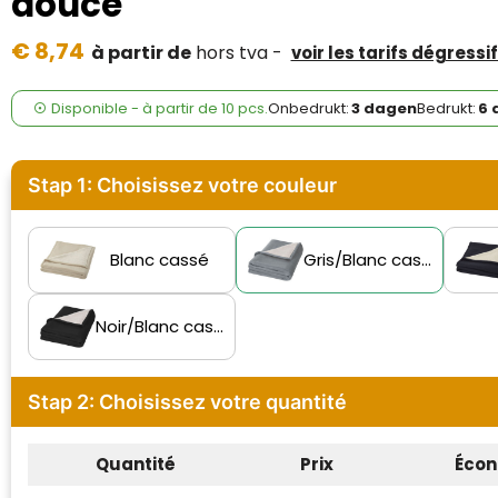
douce
Case Logic
€ 8,74
à partir de
hors tva -
voir les tarifs dégressi
Fresh 'n Rebel
GolfOriginals
Disponible
-
à partir de
10 pcs.
Onbedrukt:
3 dagen
Bedrukt:
6 
James Harvest
Stap 1: Choisissez votre couleur
Kingcap
Mepal
Blanc cassé
Gris/Blanc cassé
Moleskine
Noir/Blanc cassé
MyKit
Stap 2: Choisissez votre quantité
Ocean Bottle
Parker
Quantité
Prix
Écon