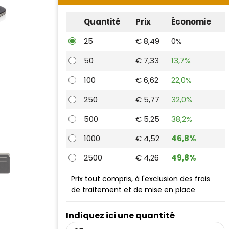
Quantité
Prix
Économie
25
€ 8,49
0%
50
€ 7,33
13,7%
100
€ 6,62
22,0%
250
€ 5,77
32,0%
500
€ 5,25
38,2%
1000
€ 4,52
46,8%
2500
€ 4,26
49,8%
Prix tout compris, à l'exclusion des frais
de traitement et de mise en place
Indiquez ici une quantité