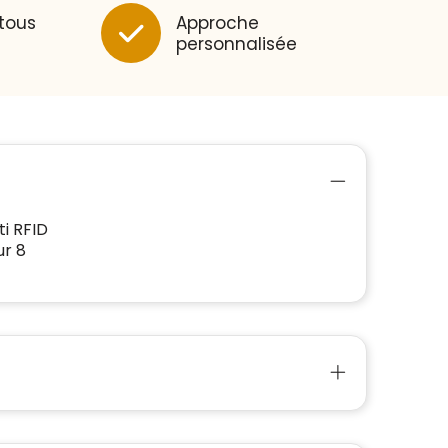
 tous
Approche
personnalisée
ti RFID
ur 8