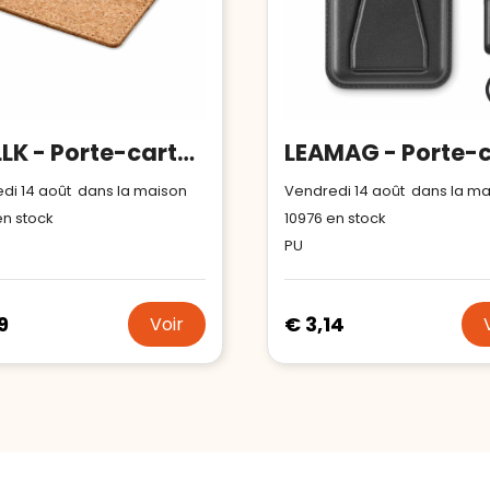
WALLK - Porte-cartes en liège et RFID
di 14 août dans la maison
Vendredi 14 août dans la m
n stock
10976
en stock
PU
9
€ 3,14
Voir