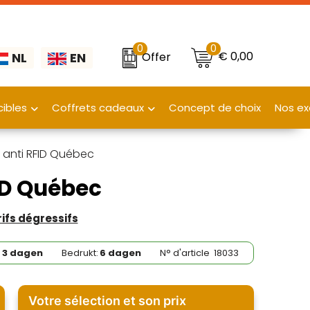
0
0
€ 0,00
Offer
NL
EN
ibles
Coffrets cadeaux
Concept de choix
Nos ex
 anti RFID Québec
ID Québec
rifs dégressifs
:
3 dagen
Bedrukt:
6 dagen
N° d'article
18033
Votre sélection et son prix