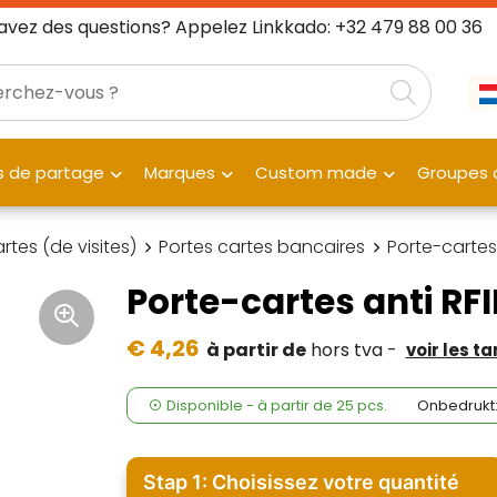
avez des questions? Appelez Linkkado: +32 479 88 00 36
 de partage
Marques
Custom made
Groupes c
rtes (de visites)
Portes cartes bancaires
Porte-cartes
Porte-cartes anti RF
€ 4,26
à partir de
hors tva -
voir les ta
Disponible
-
à partir de
25 pcs.
Onbedrukt
Stap 1: Choisissez votre quantité