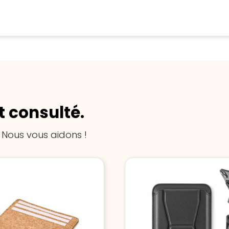
Trustindex-certificaat
2026-04-
Meer informatie
»
starten
:
22
 consulté.
 Nous vous aidons !