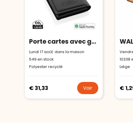
Porte cartes avec géolocalisation en polyester RCS Seekcard
Lundi 17 août dans la maison
Vendre
549
en stock
10338
e
Polyester recyclé
Liège
€ 31,33
€ 1,2
Voir