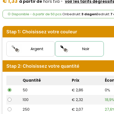
€ 1,33
Case Logic
à partir de
hors tva -
voir les tarifs dégressif
Fresh 'n Rebel
Disponible
-
à partir de
50 pcs.
Onbedrukt:
3 dagen
Bedrukt:
7
GolfOriginals
Stap 1: Choisissez votre couleur
James Harvest
Kingcap
Argent
Noir
Mepal
Stap 2: Choisissez votre quantité
Moleskine
Quantité
Prix
Éco
MyKit
50
€ 2,86
0%
Ocean Bottle
100
€ 2,32
18,9
Parker
250
€ 2,07
27,6