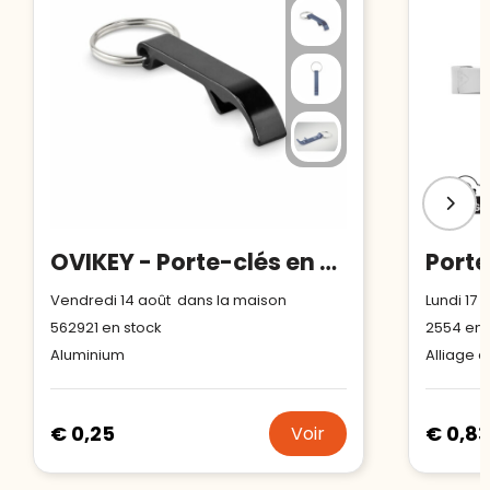
OVIKEY - Porte-clés en aluminium recyclé
Vendredi 14 août dans la maison
Lundi 17
562921
en stock
2554
en 
Aluminium
Alliage d
€ 0,25
€ 0,83
Voir