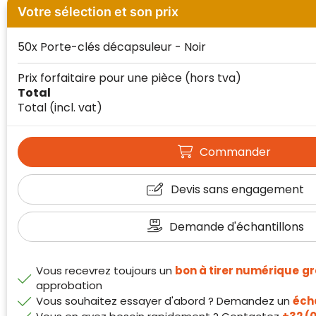
Votre sélection et son prix
50x Porte-clés décapsuleur - Noir
Prix forfaitaire pour une pièce
(hors tva)
Total
Total
(incl. vat)
Klantenbeoordelingen laten zien hoe een
Commander
website in het algemeen aan de behoeften
van klanten voldoet.
Devis sans engagement
Trustindex werkt samen met 137
beoordelingsplatforms om
Demande d'échantillons
websitebezoekers toegang te geven tot
Trustindex meet voortdurend de
echte, geverifieerde beoordelingen op één
klanttevredenheid op basis van
plaats.
beoordelingen. Minder dan 1% van de
Vous recevrez toujours un
bon à tirer numérique
gr
Alleen beoordelingen die voldoen aan de
ondervraagde klanten meldde een
approbation
richtlijnen van Trustindex en waarvan
probleem.
Vous souhaitez essayer d'abord ? Demandez un
écha
bewezen is dat ze spamvrij zijn worden door