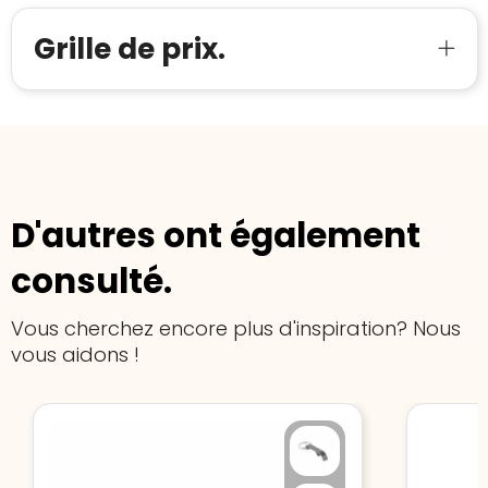
Meer informatie
»
Trustindex-certificaat
2026-04-22
Grille de prix.
starten
:
D'autres ont également
consulté.
Vous cherchez encore plus d'inspiration? Nous
vous aidons !