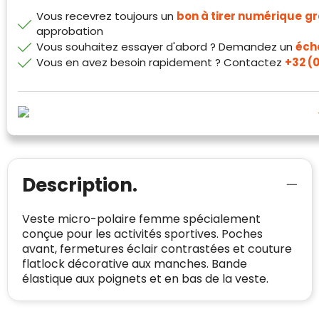
ondervraagde klanten meldde een
richtlijnen van Trustindex en waarvan
Vous recevrez toujours un
bon à tirer numérique
gr
probleem.
bewezen is dat ze spamvrij zijn worden door
approbation
de verschillende platforms geaccepteerd en
Trustindex heeft de contactgegevens van de
Vous souhaitez essayer d'abord ? Demandez un
écha
meegeteld in de scores.
website en de bedrijfsgegevens
Vous en avez besoin rapidement ? Contactez
+32 (0
onafhankelijk geverifieerd.
CONTACTGEGEVENS
Trustindex controleert websites voortdurend
op veiligheidsproblemen.
Telefoonnummer
:
+32 479 88 00 36
Geverifieerd
Safe Browsing:
geen probleem
E-
mia@linkkado.be
Geverifieerd
gedetecteerd
mailadres
:
Description.
Websites die consequent een hoog niveau
Blacklist
Geen site op de zwarte lijst
van klanttevredenheid handhaven en
BEDRIJFSGEGEVENS
Veste micro-polaire femme spécialement
voldoen aan een hoog niveau van
Geldig SSL-certificaat
conçue pour les activités sportives. Poches
veiligheidsprotocol, kunnen Trustindex-
Bedrijfsnaam
:
Linkkado
avant, fermetures éclair contrastées et couture
certificaat verkrijgen. Zoekt u bij het winkelen
Spam
E-mail is spamvrij
flatlock décorative aux manches. Bande
naar de certificaten van Trustindex en koopt u
Domein
:
linkkado.be
élastique aux poignets et en bas de la veste.
met vertrouwen!
Meer informatie
»
Oprichting van de
2026
onderneming
: