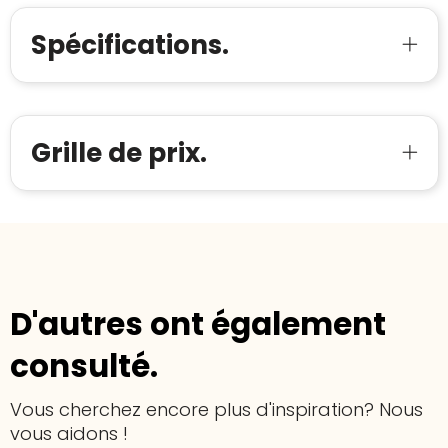
Voor bedrijven
Bouwt u vertrouwen op en verhoogt u uw
Aantal werknemers
:
1-10
Spécifications.
verkoop met de Trustindex-certificaat.
Meer informatie
»
Trustindex-certificaat
2026-04-22
starten
:
Grille de prix.
D'autres ont également
consulté.
Vous cherchez encore plus d'inspiration? Nous
vous aidons !