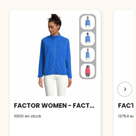
FACTOR WOMEN - FACTOR veste fl femme 280g
10510
en stock
13754
en 