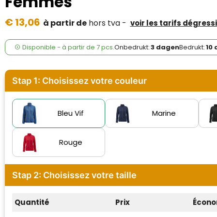
Femmes
Case Logic
€ 13,06
à partir de
hors tva -
voir les tarifs dégress
Fresh 'n Rebel
GolfOriginals
Disponible
-
à partir de
7 pcs.
Onbedrukt:
3 dagen
Bedrukt:
10
James Harvest
Stap 1: Choisissez votre couleur
Kingcap
Mepal
Bleu Vif
Marine
Moleskine
Rouge
MyKit
Stap 2: Choisissez votre taille
Ocean Bottle
Parker
Quantité
Prix
Écono