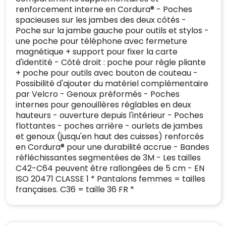
gedetecteerd
renforcement interne en Cordura® - Poches
mailadres
:
Websites die consequent een hoog niveau
spacieuses sur les jambes des deux côtés -
Blacklist
Geen site op de zwarte lijst
van klanttevredenheid handhaven en
Poche sur la jambe gauche pour outils et stylos -
BEDRIJFSGEGEVENS
voldoen aan een hoog niveau van
une poche pour téléphone avec fermeture
Geldig SSL-certificaat
veiligheidsprotocol, kunnen Trustindex-
magnétique + support pour fixer la carte
Bedrijfsnaam
:
Linkkado
certificaat verkrijgen. Zoekt u bij het winkelen
d'identité - Côté droit : poche pour règle pliante
Spam
E-mail is spamvrij
naar de certificaten van Trustindex en koopt u
+ poche pour outils avec bouton de couteau -
Domein
:
linkkado.be
met vertrouwen!
Possibilité d'ajouter du matériel complémentaire
Meer informatie
»
par Velcro - Genoux préformés - Poches
Oprichting van de
2026
internes pour genouillères réglables en deux
onderneming
:
Voor bedrijven
hauteurs - ouverture depuis l'intérieur - Poches
Bouwt u vertrouwen op en verhoogt u uw
flottantes - poches arrière - ourlets de jambes
Aantal werknemers
:
1-10
verkoop met de Trustindex-certificaat.
et genoux (jusqu'en haut des cuisses) renforcés
Meer informatie
»
en Cordura® pour une durabilité accrue - Bandes
Trustindex-certificaat
2026-04-22
starten
:
réfléchissantes segmentées de 3M - Les tailles
C42-C64 peuvent être rallongées de 5 cm - EN
ISO 20471 CLASSE 1 * Pantalons femmes = tailles
françaises. C36 = taille 36 FR *