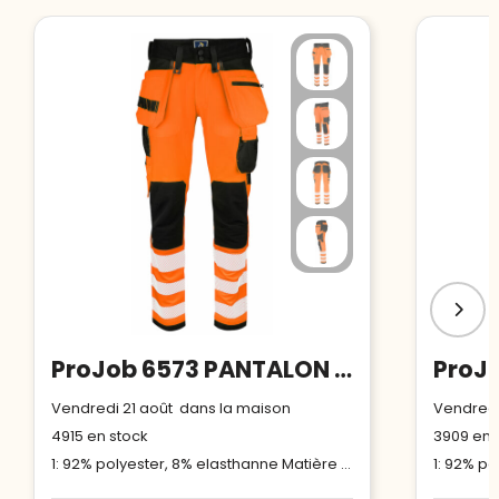
ProJob 6573 PANTALON STRETCH - EN ISO 20471 CLASSE 2/1
Vendredi 21 août dans la maison
Vendredi
4915
en stock
3909
en 
1: 92% polyester, 8% elasthanne Matière 2: 80% polyester, 20% coton Matière 3: 65% polyester, 35% coton Matière 4: 89% polyamide, 11% elasthanne Renforts: 100% polyamide, Cordura®