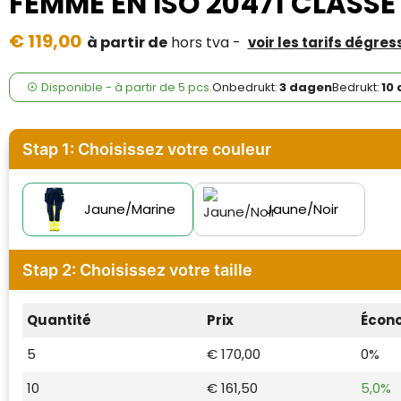
FEMME EN ISO 20471 CLASSE 
Case Logic
€ 119,00
à partir de
hors tva -
voir les tarifs dégres
Fresh 'n Rebel
GolfOriginals
Disponible
-
à partir de
5 pcs.
Onbedrukt:
3 dagen
Bedrukt:
10
James Harvest
Stap 1: Choisissez votre couleur
Kingcap
Mepal
Jaune/Marine
Jaune/Noir
Moleskine
Stap 2: Choisissez votre taille
MyKit
Quantité
Prix
Écon
Ocean Bottle
5
€ 170,00
0%
Parker
10
€ 161,50
5,0%