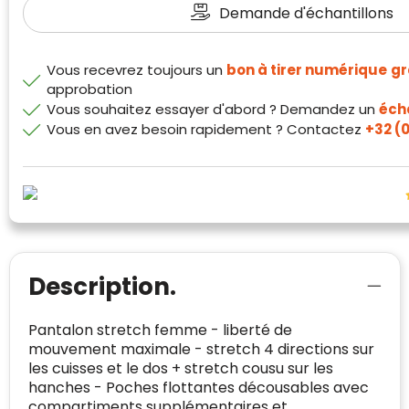
Demande d'échantillons
Klantenbeoordelingen laten zien hoe een
website in het algemeen aan de behoeften
van klanten voldoet.
Vous recevrez toujours un
bon à tirer numérique
gr
approbation
Trustindex werkt samen met 137
Vous souhaitez essayer d'abord ? Demandez un
écha
beoordelingsplatforms om
Vous en avez besoin rapidement ? Contactez
+32 (0
websitebezoekers toegang te geven tot
Trustindex meet voortdurend de
echte, geverifieerde beoordelingen op één
klanttevredenheid op basis van
plaats.
beoordelingen. Minder dan 1% van de
Alleen beoordelingen die voldoen aan de
ondervraagde klanten meldde een
richtlijnen van Trustindex en waarvan
probleem.
bewezen is dat ze spamvrij zijn worden door
de verschillende platforms geaccepteerd en
Trustindex heeft de contactgegevens van de
meegeteld in de scores.
website en de bedrijfsgegevens
Description.
onafhankelijk geverifieerd.
Pantalon stretch femme - liberté de
CONTACTGEGEVENS
Trustindex controleert websites voortdurend
mouvement maximale - stretch 4 directions sur
op veiligheidsproblemen.
les cuisses et le dos + stretch cousu sur les
Telefoonnummer
:
+32 479 88 00 36
Geverifieerd
hanches - Poches flottantes décousables avec
Safe Browsing:
geen probleem
compartiments supplémentaires et
E-
mia@linkkado.be
Geverifieerd