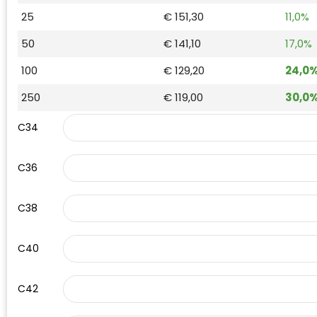
Waterman
25
€ 151,30
11,0%
50
€ 141,10
17,0%
100
€ 129,20
24,0
250
€ 119,00
30,0
C34
C36
C38
C40
C42