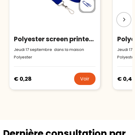
Polyester screen printed lanyard
Jeudi 17 septembre dans la maison
Jeudi 17
Polyester
Polyeste
€ 0,28
€ 0,4
Voir
Dernière consultation par