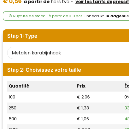
€ 0,56
Case Logic
à partir de
hors tva -
voir les tarifs dégressi
Fresh 'n Rebel
Rupture de stock -
à partir de
100 pcs.
Onbedrukt:
14 dagen
Be
GolfOriginals
Stap 1: Type
James Harvest
Kingcap
Mepal
Stap 2: Choisissez votre taille
Moleskine
Quantité
Prix
É
MyKit
100
€ 2,06
0
Ocean Bottle
250
€ 1,38
3
500
€ 1,06
4
Parker