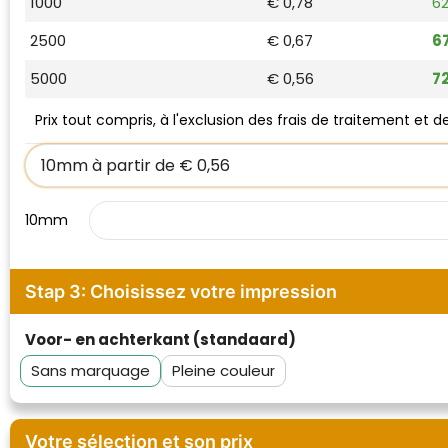
1000
€ 0,78
62
Waterman
2500
€ 0,67
6
5000
€ 0,56
7
Prix tout compris, à l'exclusion des frais de traitement et 
10mm
Stap 3: Choisissez votre impression
Voor- en achterkant (standaard)
Sans marquage
Pleine couleur
Votre sélection et son prix