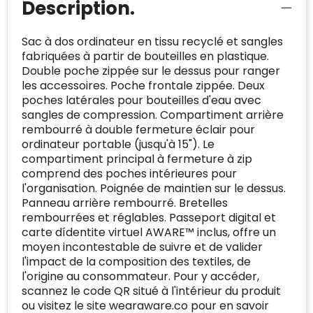
Description.
op veiligheidsproblemen.
Telefoonnummer
:
+32 479 88 00 36
Geverifieerd
Safe Browsing:
geen probleem
Sac à dos ordinateur en tissu recyclé et sangles
E-
mia@linkkado.be
Geverifieerd
gedetecteerd
fabriquées à partir de bouteilles en plastique.
mailadres
:
Websites die consequent een hoog niveau
Double poche zippée sur le dessus pour ranger
Blacklist
Geen site op de zwarte lijst
van klanttevredenheid handhaven en
les accessoires. Poche frontale zippée. Deux
BEDRIJFSGEGEVENS
voldoen aan een hoog niveau van
poches latérales pour bouteilles d'eau avec
Geldig SSL-certificaat
veiligheidsprotocol, kunnen Trustindex-
sangles de compression. Compartiment arrière
Bedrijfsnaam
:
Linkkado
certificaat verkrijgen. Zoekt u bij het winkelen
rembourré à double fermeture éclair pour
Spam
E-mail is spamvrij
naar de certificaten van Trustindex en koopt u
ordinateur portable (jusqu'à 15"). Le
Domein
:
linkkado.be
met vertrouwen!
compartiment principal à fermeture à zip
Meer informatie
»
comprend des poches intérieures pour
Oprichting van de
2026
l'organisation. Poignée de maintien sur le dessus.
onderneming
:
Voor bedrijven
Panneau arrière rembourré. Bretelles
Bouwt u vertrouwen op en verhoogt u uw
rembourrées et réglables. Passeport digital et
Aantal werknemers
:
1-10
verkoop met de Trustindex-certificaat.
carte dídentite virtuel AWARE™ inclus, offre un
Meer informatie
»
moyen incontestable de suivre et de valider
Trustindex-certificaat
2026-04-22
starten
:
l'impact de la composition des textiles, de
l'origine au consommateur. Pour y accéder,
scannez le code QR situé à l'intérieur du produit
ou visitez le site wearaware.co pour en savoir