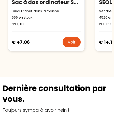
Sac à dos ordinateur Swiss Peak Voyager en rPET AWARE™
Lundi 17 août dans la maison
Vendredi
556
en stock
4526
en 
rPET, rPET
PET-PU
€ 47,06
€ 14,1
Voir
Dernière consultation par
vous.
Toujours sympa à avoir hein !