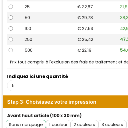
Waterman
25
€ 32,87
31,
50
€ 29,78
38,
100
€ 27,53
42,
250
€ 25,42
47
500
€ 22,19
54
Prix tout compris, à l'exclusion des frais de traitement et 
Indiquez ici une quantité
Stap 3: Choisissez votre impression
Avant haut article (100 x 30 mm)
Sans marquage
1
2
3