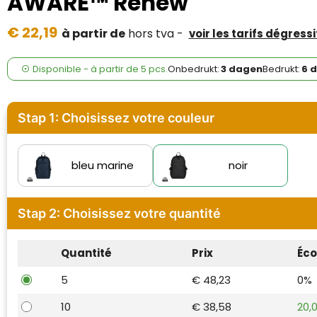
AWARE™ Renew
Case Logic
€ 22,19
à partir de
hors tva -
voir les tarifs dégressi
Fresh 'n Rebel
GolfOriginals
Disponible
-
à partir de
5 pcs.
Onbedrukt:
3 dagen
Bedrukt:
6 
James Harvest
Stap 1: Choisissez votre couleur
Kingcap
Mepal
bleu marine
noir
Moleskine
Stap 2: Choisissez votre quantité
MyKit
Quantité
Prix
Éc
Ocean Bottle
5
€ 48,23
0%
Parker
10
€ 38,58
20,