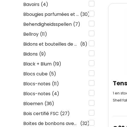
Bavoirs
(4)
Bbougies parfumées et Bâtons de parfum
(30)
Behendigheidsspellen
(7)
Bellroy
(11)
Bidons et bouteilles de sport
(8)
Bidons
(9)
Black + Blum
(19)
Blocs cube
(5)
Blocs-notes
(11)
1
en sto
Blocs-notes
(4)
Bloemen
(36)
Bois certifié FSC
(27)
Boites de bonbons avec contenu
(32)