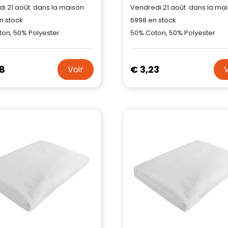
i 21 août dans la maison
Vendredi 21 août dans la ma
Trustindex-certificaat.
Trustindex-certificaat
2026-04-
Meer informatie
»
n stock
6998
en stock
starten
:
22
on, 50% Polyester
50% Coton, 50% Polyester
8
€ 3,23
Voir