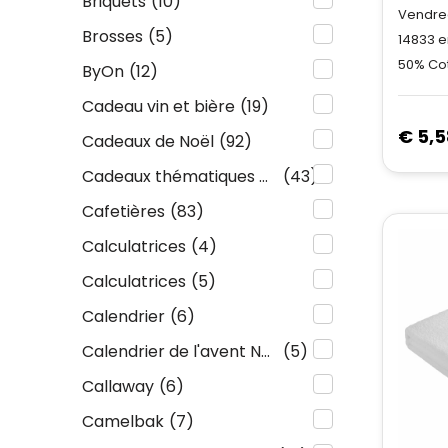
Briquets
(10)
Vendred
Brosses
(5)
14833
e
50% Cot
ByOn
(12)
Cadeau vin et bière
(19)
€ 5,5
Cadeaux de Noël
(92)
Cadeaux thématiques pour chaque occasion
(43)
Cafetières
(83)
Calculatrices
(4)
Calculatrices
(5)
Calendrier
(6)
Calendrier de l'avent Noël
(5)
Callaway
(6)
Camelbak
(7)