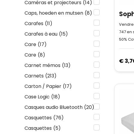
Caméras et projecteurs
(14)
Caps, hoeden en mutsen
(8)
Carafes
(11)
Vendred
747
en 
Carafes à eau
(15)
50% Cot
Care
(17)
Care
(8)
€ 3,7
Carnet mémos
(13)
Carnets
(213)
Carton / Papier
(17)
Case Logic
(18)
Casques audio Bluetooth
(20)
Casquettes
(76)
Casquettes
(5)