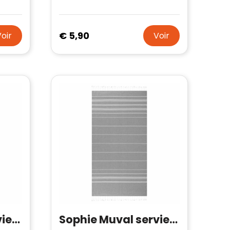
€ 5,90
Voir
Voir
Sophie Muval serviette sublimée 100x50 cm, 350 gr/m²
Sophie Muval serviette de hammam 180x90 cm, 140 gr/m²