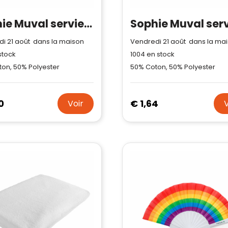
Sophie Muval serviette sport sublimée 130x30 cm, 350 gr/m²
i 21 août dans la maison
Vendredi 21 août dans la ma
stock
1004
en stock
on, 50% Polyester
50% Coton, 50% Polyester
0
€ 1,64
Voir