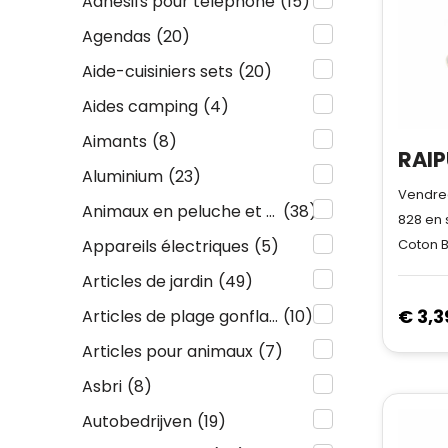
Adhésifs pour téléphone
(15)
Agendas
(20)
Aide-cuisiniers sets
(20)
Aides camping
(4)
Aimants
(8)
Aluminium
(23)
Vendred
Animaux en peluche et accessoires
(38)
828
en 
Coton B
Appareils électriques
(5)
Articles de jardin
(49)
€ 3,3
Articles de plage gonflables
(10)
Articles pour animaux
(7)
Asbri
(8)
Autobedrijven
(19)