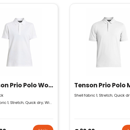
Tenson Prio Polo Women
Tenson Prio Polo
ck
Shell fabric 1; Stretch; Quick dry; Wicking; 53% Cotton, 45% Recycled Polyester, 2% Elastane