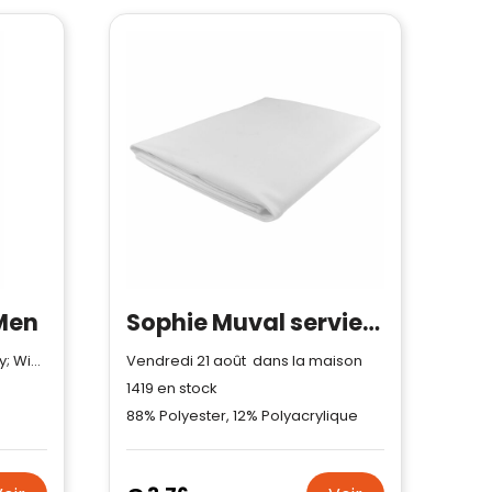
 Men
Sophie Muval serviette en microfibre sublimée 130x75 cm, 200 gr/m²
Shell fabric 1; Stretch; Quick dry; Wicking; 53% Cotton, 45% Recycled Polyester, 2% Elastane
Vendredi 21 août dans la maison
1419
en stock
88% Polyester, 12% Polyacrylique