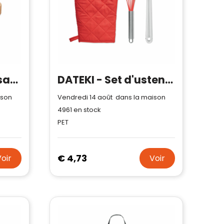
KOKE - Chargeur sans fil rond 10W
DATEKI - Set d'ustensiles de cuisine
ison
Vendredi 14 août dans la maison
4961
en stock
PET
€ 4,73
Voir
Voir