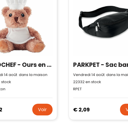
TEDDCHEF - Ours en peluche chef cuisinier
i 14 août dans la maison
Vendredi 14 août dans la ma
 stock
22332
en stock
ton
RPET
2
€ 2,09
Voir