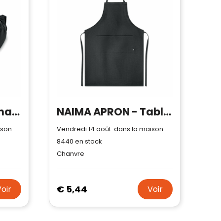
PARKPET - Sac banane en RPET 210D
NAIMA APRON - Tablier de cuisine en chanvre
ison
Vendredi 14 août dans la maison
8440
en stock
Chanvre
€ 5,44
Voir
Voir