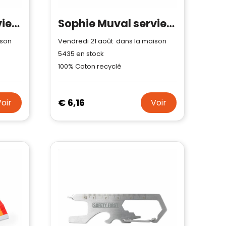
Sophie Muval serviette invité sublimée 50x30 cm, 350 gr/m²
Sophie Muval serviette recyclée 140x70 cm, 450 gr/m²
ison
Vendredi 21 août dans la maison
5435
en stock
100% Coton recyclé
€ 6,16
Voir
Voir