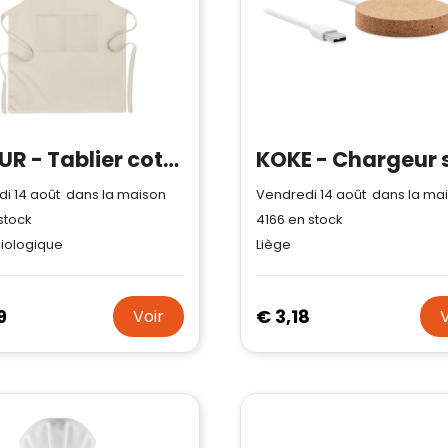
RAIPUR - Tablier coton orga. 200 gr/m²
i 14 août dans la maison
Vendredi 14 août dans la ma
stock
4166
en stock
iologique
Liège
9
€ 3,18
Voir