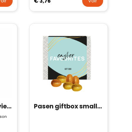
€ 3,76
Voir
Voir
Sophie Muval serviette plage sublimée 180x100 cm, 350 gr/m²
Pasen giftbox small, brievenbusgeschikt
ison