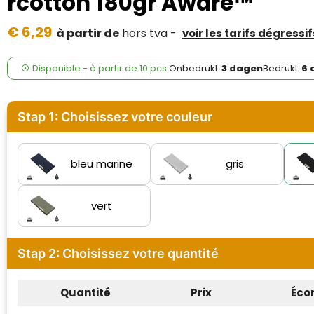
rcotton 180gr Aware™
Case Logic
€ 6,29
à partir de
hors tva -
voir les tarifs dégressif
Fresh 'n Rebel
GolfOriginals
Disponible
-
à partir de
10 pcs.
Onbedrukt:
3 dagen
Bedrukt:
6 
James Harvest
Stap 1: Choisissez votre couleur
Kingcap
Mepal
bleu marine
gris
Moleskine
vert
MyKit
Stap 2: Choisissez votre quantité
Ocean Bottle
Parker
Quantité
Prix
Éco