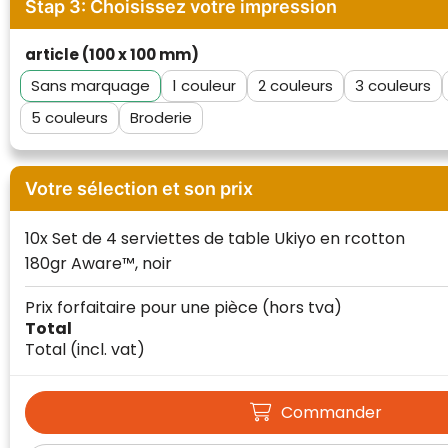
Stap 3: Choisissez votre impression
article (100 x 100 mm)
Sans marquage
1
2
3
5
Broderie
Votre sélection et son prix
10x Set de 4 serviettes de table Ukiyo en rcotton
180gr Aware™, noir
Prix forfaitaire pour une pièce
(hors tva)
Total
Total
(incl. vat)
Klantenbeoordelingen laten zien hoe een
website in het algemeen aan de behoeften
Commander
van klanten voldoet.
Trustindex werkt samen met 137