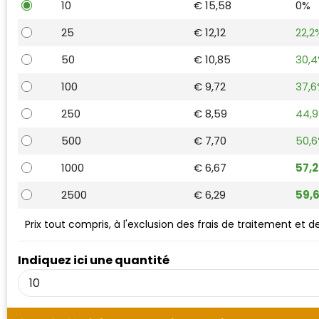
10
€ 15,58
0%
Waterman
25
€ 12,12
22,2
50
€ 10,85
30,
100
€ 9,72
37,
250
€ 8,59
44,
500
€ 7,70
50,
1000
€ 6,67
57,
2500
€ 6,29
59,
Prix tout compris, à l'exclusion des frais de traitement et 
Indiquez ici une quantité