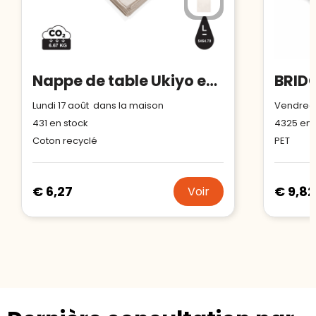
Nappe de table Ukiyo en rcotton 180gr Aware™
Lundi 17 août dans la maison
Vendredi
431
en stock
4325
en 
Coton recyclé
PET
€ 6,27
€ 9,82
Voir