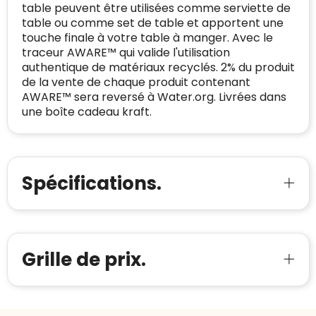
Bedrijfsnaam
:
Linkkado
table peuvent être utilisées comme serviette de
certificaat verkrijgen. Zoekt u bij het winkelen
Spam
E-mail is spamvrij
table ou comme set de table et apportent une
naar de certificaten van Trustindex en koopt u
Domein
:
linkkado.be
touche finale à votre table à manger. Avec le
met vertrouwen!
traceur AWARE™ qui valide l'utilisation
Meer informatie
»
Oprichting van de
2026
authentique de matériaux recyclés. 2% du produit
onderneming
:
de la vente de chaque produit contenant
Voor bedrijven
AWARE™ sera reversé à Water.org. Livrées dans
Bouwt u vertrouwen op en verhoogt u uw
Aantal werknemers
:
1-10
une boîte cadeau kraft.
verkoop met de Trustindex-certificaat.
Meer informatie
»
Trustindex-certificaat
2026-04-22
starten
:
Spécifications.
Grille de prix.