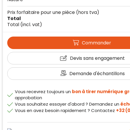
Prix forfaitaire pour une pièce
(hors tva)
Total
Total
(incl. vat)
Commander
Klantenbeoordelingen laten zien hoe een
Devis sans engagement
website in het algemeen aan de behoeften
van klanten voldoet.
Demande d'échantillons
Trustindex werkt samen met 137
beoordelingsplatforms om
websitebezoekers toegang te geven tot
Trustindex meet voortdurend de
Vous recevrez toujours un
bon à tirer numérique
gr
echte, geverifieerde beoordelingen op één
klanttevredenheid op basis van
approbation
plaats.
beoordelingen. Minder dan 1% van de
Vous souhaitez essayer d'abord ? Demandez un
écha
Alleen beoordelingen die voldoen aan de
ondervraagde klanten meldde een
Vous en avez besoin rapidement ? Contactez
+32 (0
richtlijnen van Trustindex en waarvan
probleem.
bewezen is dat ze spamvrij zijn worden door
de verschillende platforms geaccepteerd en
Trustindex heeft de contactgegevens van de