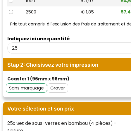
1000
€ 1,97
54,
Waterman
2500
€ 1,85
57,
Prix tout compris, à l'exclusion des frais de traitement et 
Indiquez ici une quantité
Stap 2: Choisissez votre impression
Coaster 1 (96mm x 96mm)
Sans marquage
Graver
Votre sélection et son prix
25x Set de sous-verres en bambou (4 pièces) -
Nature