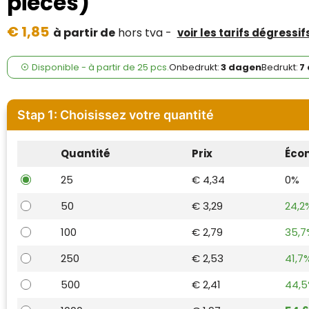
pièces)
Case Logic
€ 1,85
à partir de
hors tva -
voir les tarifs dégressif
Fresh 'n Rebel
GolfOriginals
Disponible
-
à partir de
25 pcs.
Onbedrukt:
3 dagen
Bedrukt:
7
James Harvest
Stap 1: Choisissez votre quantité
Kingcap
Quantité
Prix
Éco
Mepal
25
€ 4,34
0%
Moleskine
50
€ 3,29
24,2
MyKit
100
€ 2,79
35,7
Ocean Bottle
250
€ 2,53
41,7
500
€ 2,41
44,
Parker