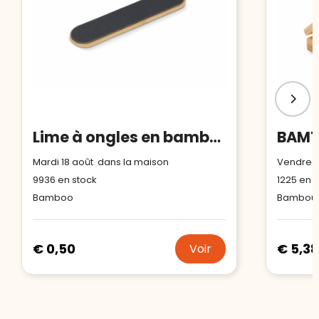
Lime à ongles en bambou
Mardi 18 août dans la maison
Vendredi
9936
en stock
1225
en s
Bamboo
Bambou
€ 0,50
€ 5,38
Voir