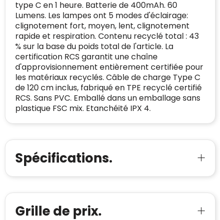
type C en 1 heure. Batterie de 400mAh. 60
Geldig SSL-certificaat
veiligheidsprotocol, kunnen Trustindex-
Lumens. Les lampes ont 5 modes d'éclairage:
Bedrijfsnaam
:
Linkkado
certificaat verkrijgen. Zoekt u bij het winkelen
clignotement fort, moyen, lent, clignotement
Spam
E-mail is spamvrij
naar de certificaten van Trustindex en koopt u
rapide et respiration. Contenu recyclé total : 43
Domein
:
linkkado.be
met vertrouwen!
% sur la base du poids total de l'article. La
Meer informatie
»
certification RCS garantit une chaîne
Oprichting van de
2026
onderneming
:
d'approvisionnement entièrement certifiée pour
Voor bedrijven
les matériaux recyclés. Câble de charge Type C
Bouwt u vertrouwen op en verhoogt u uw
Aantal werknemers
:
1-10
de 120 cm inclus, fabriqué en TPE recyclé certifié
verkoop met de Trustindex-certificaat.
RCS. Sans PVC. Emballé dans un emballage sans
Meer informatie
»
Trustindex-certificaat
2026-04-22
plastique FSC mix. Etanchéité IPX 4.
starten
:
Spécifications.
Grille de prix.