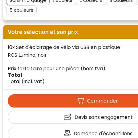
Sans marquage
1
2
3
5
Votre sélection et son prix
10x Set d'éclairage de vélo via USB en plastique
RCS Lumino, noir
Prix forfaitaire pour une pièce
(hors tva)
Total
Total
(incl. vat)
Commander
Devis sans engagement
Klantenbeoordelingen laten zien hoe een
website in het algemeen aan de behoeften
Demande d'échantillons
van klanten voldoet.