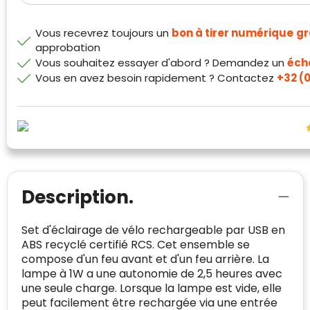
Trustindex werkt samen met 137
beoordelingsplatforms om
Vous recevrez toujours un
bon à tirer numérique
gr
websitebezoekers toegang te geven tot
approbation
Trustindex meet voortdurend de
echte, geverifieerde beoordelingen op één
Vous souhaitez essayer d'abord ? Demandez un
écha
klanttevredenheid op basis van
plaats.
Vous en avez besoin rapidement ? Contactez
+32 (0
beoordelingen. Minder dan 1% van de
Alleen beoordelingen die voldoen aan de
ondervraagde klanten meldde een
richtlijnen van Trustindex en waarvan
probleem.
bewezen is dat ze spamvrij zijn worden door
de verschillende platforms geaccepteerd en
Trustindex heeft de contactgegevens van de
meegeteld in de scores.
website en de bedrijfsgegevens
onafhankelijk geverifieerd.
Description.
CONTACTGEGEVENS
Trustindex controleert websites voortdurend
op veiligheidsproblemen.
Telefoonnummer
:
+32 479 88 00 36
Geverifieerd
Set d'éclairage de vélo rechargeable par USB en
ABS recyclé certifié RCS. Cet ensemble se
Safe Browsing:
geen probleem
E-
mia@linkkado.be
Geverifieerd
compose d'un feu avant et d'un feu arrière. La
gedetecteerd
mailadres
:
lampe à 1W a une autonomie de 2,5 heures avec
Websites die consequent een hoog niveau
une seule charge. Lorsque la lampe est vide, elle
Blacklist
Geen site op de zwarte lijst
van klanttevredenheid handhaven en
peut facilement être rechargée via une entrée
BEDRIJFSGEGEVENS
voldoen aan een hoog niveau van