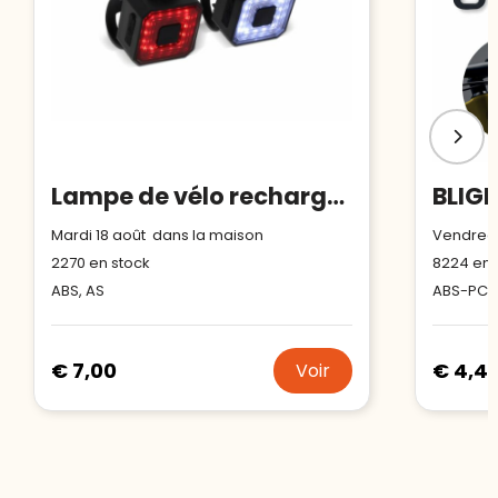
Lampe de vélo rechargeable
Mardi 18 août dans la maison
Vendredi
2270
en stock
8224
en 
ABS, AS
ABS-PC
€ 7,00
€ 4,41
Voir