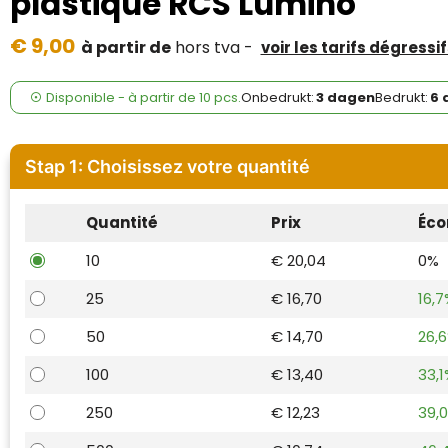
plastique RCS Lumino
Case Logic
€ 9,00
à partir de
hors tva -
voir les tarifs dégressif
Fresh 'n Rebel
GolfOriginals
Disponible
-
à partir de
10 pcs.
Onbedrukt:
3 dagen
Bedrukt:
6 
James Harvest
Stap 1: Choisissez votre quantité
Kingcap
Quantité
Prix
Éco
Mepal
10
€ 20,04
0%
Moleskine
25
€ 16,70
16,7
MyKit
50
€ 14,70
26,
Ocean Bottle
100
€ 13,40
33,1
250
€ 12,23
39,
Parker