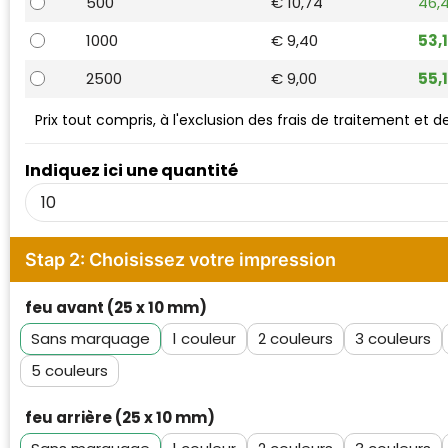
500
€ 10,74
46,
Waterman
1000
€ 9,40
53,
2500
€ 9,00
55,
Prix tout compris, à l'exclusion des frais de traitement et 
Indiquez ici une quantité
Stap 2: Choisissez votre impression
feu avant (25 x 10 mm)
Sans marquage
1
2
3
5
feu arrière (25 x 10 mm)