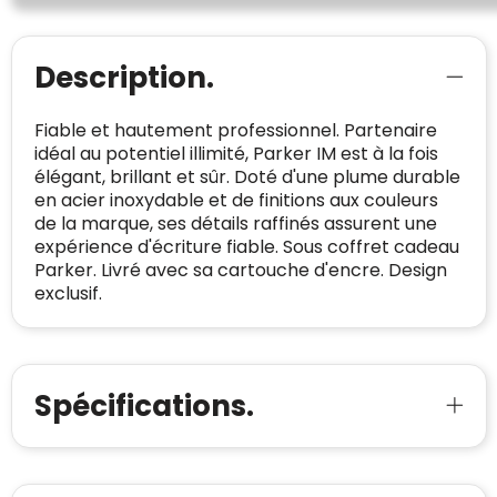
van klanttevredenheid handhaven en
BEDRIJFSGEGEVENS
voldoen aan een hoog niveau van
Geldig SSL-certificaat
veiligheidsprotocol, kunnen Trustindex-
Bedrijfsnaam
:
Linkkado
Description.
certificaat verkrijgen. Zoekt u bij het winkelen
Spam
E-mail is spamvrij
naar de certificaten van Trustindex en koopt u
Domein
:
linkkado.be
met vertrouwen!
Fiable et hautement professionnel. Partenaire
Meer informatie
»
Oprichting van de
2026
idéal au potentiel illimité, Parker IM est à la fois
onderneming
:
élégant, brillant et sûr. Doté d'une plume durable
Voor bedrijven
en acier inoxydable et de finitions aux couleurs
Bouwt u vertrouwen op en verhoogt u uw
Aantal werknemers
:
1-10
de la marque, ses détails raffinés assurent une
verkoop met de Trustindex-certificaat.
expérience d'écriture fiable. Sous coffret cadeau
Meer informatie
»
Trustindex-certificaat
2026-04-22
Parker. Livré avec sa cartouche d'encre. Design
starten
:
exclusif.
Spécifications.