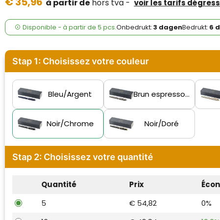
€ 35,96
Case Logic
à partir de
hors tva -
voir les tarifs dégress
Fresh 'n Rebel
Disponible
-
à partir de
5 pcs.
Onbedrukt:
3 dagen
Bedrukt:
6 
GolfOriginals
Stap 1: Choisissez votre couleur
James Harvest
Kingcap
Bleu/Argent
Brun espresso/Noir
Mepal
Noir/Chrome
Noir/Doré
Moleskine
Stap 2: Choisissez votre quantité
MyKit
Ocean Bottle
Quantité
Prix
Éco
5
€ 54,82
0%
Parker