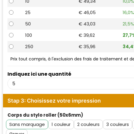
10
€ 49,34
10,0%
Waterman
25
€ 46,05
16,0%
50
€ 43,03
21,5%
100
€ 39,62
27,7
250
€ 35,96
34,
Prix tout compris, à l'exclusion des frais de traitement et 
Indiquez ici une quantité
Stap 3: Choisissez votre impression
Corps du stylo roller (50x6mm)
Sans marquage
1
2
3
Graver