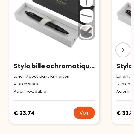
Stylo bille achromatique IM Parker (encre bleue)
Lundi 17 août dans la maison
Lundi 17
4131
en stock
1775
en s
Acier inoxydable
Acier in
€ 23,74
€ 33,8
Voir