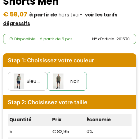
Shorts Men
Case Logic
€ 58,07
à partir de
hors tva -
voir les tarifs
Fresh 'n Rebel
dégressifs
GolfOriginals
Disponible
-
à partir de
5 pcs.
N° d'article
201570
James Harvest
Kingcap
Stap 1: Choisissez votre couleur
Mepal
Bleu marine foncé
Noir
Moleskine
MyKit
Stap 2: Choisissez votre taille
Ocean Bottle
Quantité
Prix
Économie
Parker
5
€ 82,95
0%