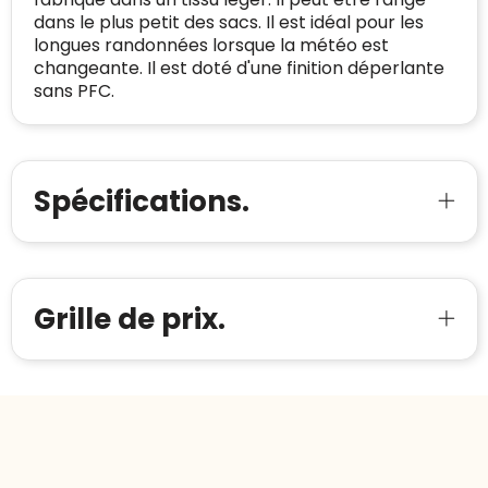
Domein
:
linkkado.be
met vertrouwen!
dans le plus petit des sacs. Il est idéal pour les
Meer informatie
»
longues randonnées lorsque la météo est
Oprichting van de
2026
changeante. Il est doté d'une finition déperlante
onderneming
:
Voor bedrijven
sans PFC.
Bouwt u vertrouwen op en verhoogt u uw
Aantal werknemers
:
1-10
verkoop met de Trustindex-certificaat.
Meer informatie
»
Trustindex-certificaat
2026-04-22
starten
:
Spécifications.
Grille de prix.