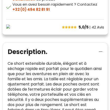
Trustindex meet voortdurend de
Vous en avez besoin rapidement ? Contactez
echte, geverifieerde beoordelingen op één
klanttevredenheid op basis van
+32 (0) 494 82 81 91
plaats.
beoordelingen. Minder dan 1% van de
Alleen beoordelingen die voldoen aan de
ondervraagde klanten meldde een
richtlijnen van Trustindex en waarvan
probleem.
5,0/5
| 42
Avis
bewezen is dat ze spamvrij zijn worden door
de verschillende platforms geaccepteerd en
Trustindex heeft de contactgegevens van de
meegeteld in de scores.
website en de bedrijfsgegevens
onafhankelijk geverifieerd.
Description.
CONTACTGEGEVENS
Trustindex controleert websites voortdurend
op veiligheidsproblemen.
Ce short extensible durable, élégant et à
Telefoonnummer
:
+32 479 88 00 36
Geverifieerd
séchage rapide est parfait pour le quotidien ainsi
Safe Browsing:
geen probleem
que pour les aventures en plein air avec la
E-
mia@linkkado.be
Geverifieerd
gedetecteerd
mailadres
:
famille et les amis. La taille est réglable pour un
Websites die consequent een hoog niveau
ajustement parfait. Les deux poches avant sont
Blacklist
Geen site op de zwarte lijst
van klanttevredenheid handhaven en
dotées de fermetures éclair pour garder votre
BEDRIJFSGEGEVENS
voldoen aan een hoog niveau van
téléphone, votre portefeuille et vos clés en
Geldig SSL-certificaat
veiligheidsprotocol, kunnen Trustindex-
sécurité. Il y a deux poches supplémentaires au
Bedrijfsnaam
:
Linkkado
certificaat verkrijgen. Zoekt u bij het winkelen
dos pour plus de rangement. Le short est
Spam
E-mail is spamvrij
naar de certificaten van Trustindex en koopt u
fabriqué dans un tissu léger. Il peut être rangé