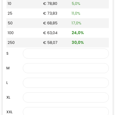
10
€ 78,80
5,0%
Waterman
25
€ 73,83
11,0%
50
€ 68,85
17,0%
100
€ 63,04
24,0%
250
€ 58,07
30,0%
S
M
L
XL
XXL