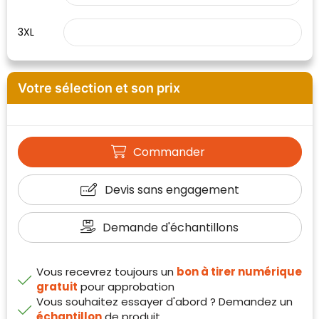
3XL
Votre sélection et son prix
Commander
Devis sans engagement
Demande d'échantillons
Klantenbeoordelingen laten zien hoe een
website in het algemeen aan de behoeften
van klanten voldoet.
Vous recevrez toujours un
bon à tirer numérique
gratuit
pour approbation
Trustindex werkt samen met 137
Vous souhaitez essayer d'abord ? Demandez un
beoordelingsplatforms om
échantillon
de produit
websitebezoekers toegang te geven tot