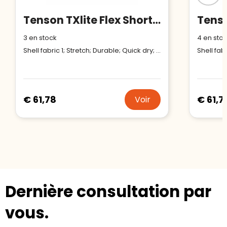
Tenson TXlite Flex Shorts Men
3
en stock
4
en sto
Shell fabric 1; Stretch; Durable; Quick dry; 92% Recycled Polyamide, 8% Elastane
€ 61,78
€ 61,7
Voir
Dernière consultation par
vous.