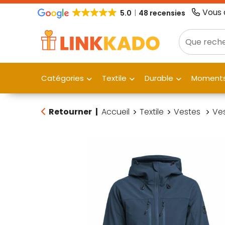
Vous 
5.0
48 recensies
Catégories
Textile
Durable
Moments
Retourner
|
Accueil
Textile
Vestes
Ves