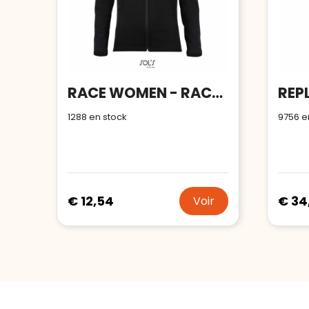
RACE WOMEN - RACE WOMEN ZIPPÉE SOFTSHELL
1288
en stock
9756
e
€ 12,54
€ 34
Voir