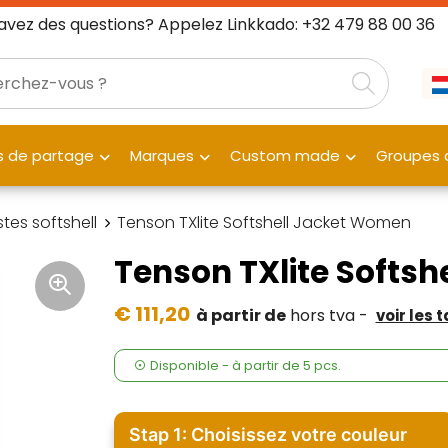
avez des questions? Appelez Linkkado: +32 479 88 00 36
 de partage
Marques
Custom made
Groupes c
tes softshell
Tenson TXlite Softshell Jacket Women
Tenson TXlite Softs
€ 111,20
à partir de
hors tva -
voir les 
Disponible
-
à partir de
5 pcs.
Stap 1: Choisissez votre couleur