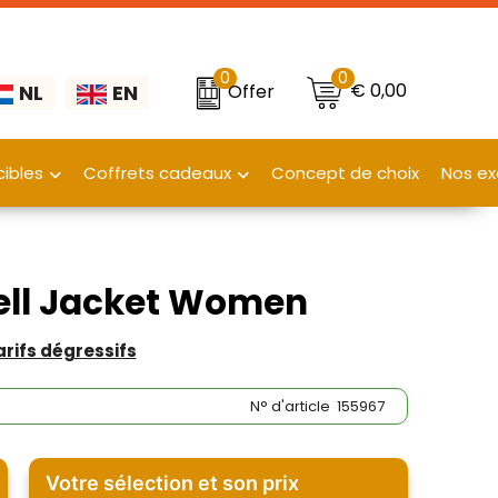
0
0
€ 0,00
Offer
NL
EN
ibles
Coffrets cadeaux
Concept de choix
Nos ex
hell Jacket Women
tarifs dégressifs
N° d'article
155967
Votre sélection et son prix