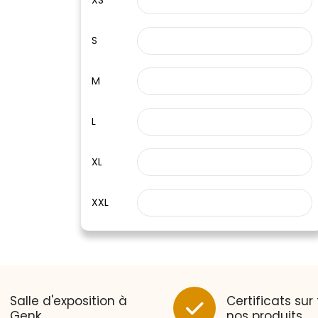
XS
S
M
L
XL
XXL
Klantenbeoordelingen laten zien
hoe een website in het
algemeen aan de behoeften
van klanten voldoet.
Salle d'exposition à
Certificats sur
Trustindex werkt samen met 137
Genk
nos produits