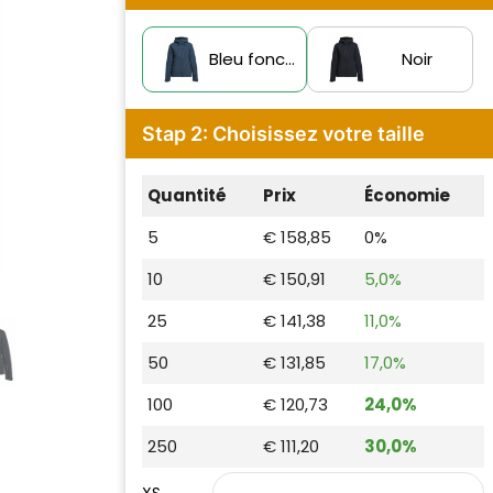
Bleu foncé
Noir
Stap 2: Choisissez votre taille
Quantité
Prix
Économie
5
€ 158,85
0%
10
€ 150,91
5,0%
25
€ 141,38
11,0%
50
€ 131,85
17,0%
100
€ 120,73
24,0%
250
€ 111,20
30,0%