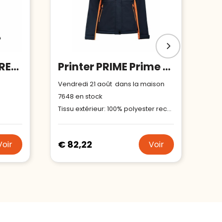
REPLAY WOMEN - REPLAY WOMEN SOFTSHELL
Printer PRIME Prime Padded Veste Softshell Femmes
Vendredi 21 août dans la maison
7648
en stock
Tissu extérieur: 100% polyester recyclé, membrane TPU, doublure polaire 100% polyester recyclé Rembourrage: 100% polyester recyclé, Bluesign® APPROVED Doublure: 100% polyester recyclé
€ 82,22
Voir
Voir