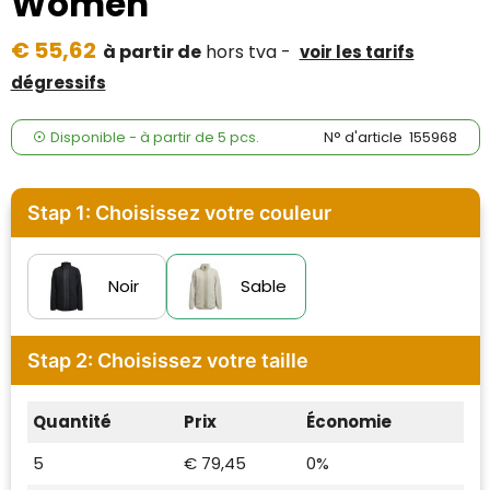
Women
Case Logic
€ 55,62
à partir de
hors tva -
voir les tarifs
Fresh 'n Rebel
dégressifs
GolfOriginals
Disponible
-
à partir de
5 pcs.
N° d'article
155968
James Harvest
Kingcap
Stap 1: Choisissez votre couleur
Mepal
Noir
Sable
Moleskine
MyKit
Stap 2: Choisissez votre taille
Ocean Bottle
Quantité
Prix
Économie
Parker
5
€ 79,45
0%