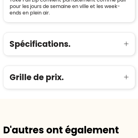
Meer informatie
»
pour les jours de semaine en ville et les week-
Oprichting van de
2026
ends en plein air.
onderneming
:
Voor bedrijven
Bouwt u vertrouwen op en verhoogt u uw
Aantal werknemers
:
1-10
verkoop met de Trustindex-certificaat.
Meer informatie
»
Trustindex-certificaat
2026-04-22
Spécifications.
starten
:
Grille de prix.
D'autres ont également