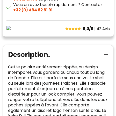
klanttevredenheid op basis van
Vous en avez besoin rapidement ? Contactez
plaats.
beoordelingen. Minder dan 1% van de
+32 (0) 494 82 81 91
Alleen beoordelingen die voldoen aan de
ondervraagde klanten meldde een
richtlijnen van Trustindex en waarvan
probleem.
bewezen is dat ze spamvrij zijn worden door
5,0/5
| 42
Avis
de verschillende platforms geaccepteerd en
Trustindex heeft de contactgegevens van de
meegeteld in de scores.
website en de bedrijfsgegevens
onafhankelijk geverifieerd.
CONTACTGEGEVENS
Description.
Trustindex controleert websites voortdurend
op veiligheidsproblemen.
Telefoonnummer
:
+32 479 88 00 36
Geverifieerd
Cette polaire entièrement zippée, au design
Safe Browsing:
geen probleem
intemporel, vous gardera au chaud tout au long
E-
mia@linkkado.be
Geverifieerd
gedetecteerd
mailadres
:
de l'année. Elle est parfaite sous une veste shell
Websites die consequent een hoog niveau
ou seule lors des journées fraîches. Elle s'associe
Blacklist
Geen site op de zwarte lijst
van klanttevredenheid handhaven en
parfaitement à un jean ou à nos pantalons
BEDRIJFSGEGEVENS
voldoen aan een hoog niveau van
d'extérieur pour un look complet. Vous pouvez
Geldig SSL-certificaat
veiligheidsprotocol, kunnen Trustindex-
ranger votre téléphone et vos clés dans les deux
Bedrijfsnaam
:
Linkkado
certificaat verkrijgen. Zoekt u bij het winkelen
poches zippées à l'avant. Elle comporte
Spam
E-mail is spamvrij
naar de certificaten van Trustindex en koopt u
également un discret logo Tenson sur le bras. Le
Domein
:
linkkado.be
met vertrouwen!
Yoke Full Zip convient parfaitement comme pull