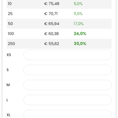
10
€ 75,48
5,0%
Waterman
25
€ 70,71
11,0%
50
€ 65,94
17,0%
100
€ 60,38
24,0%
250
€ 55,62
30,0%
XS
S
M
L
XL