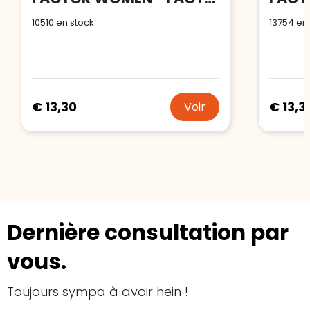
10510
en stock
13754
en 
€ 13,30
€ 13,3
Voir
Dernière consultation par
vous.
Toujours sympa à avoir hein !