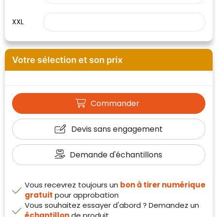
XXL
Votre sélection et son prix
Commander
Devis sans engagement
Klantenbeoordelingen laten zien hoe een
Demande d'échantillons
website in het algemeen aan de behoeften
van klanten voldoet.
Vous recevrez toujours un
bon à tirer numérique
Trustindex werkt samen met 137
gratuit
pour approbation
beoordelingsplatforms om
Vous souhaitez essayer d'abord ? Demandez un
websitebezoekers toegang te geven tot
Trustindex meet voortdurend de
échantillon
de produit
echte, geverifieerde beoordelingen op één