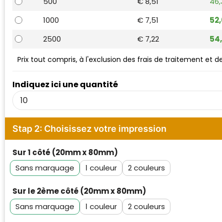
500
€ 8,51
46
Waterman
1000
€ 7,51
52
2500
€ 7,22
54
Prix tout compris, à l'exclusion des frais de traitement et 
Indiquez ici une quantité
Stap 2: Choisissez votre impression
Sur 1 côté (20mm x 80mm)
Sans marquage
1
2
Sur le 2ème côté (20mm x 80mm)
Sans marquage
1
2