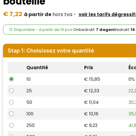
bouteille
Case Logic
€ 7,22
à partir de
hors tva -
voir les tarifs dégressif
Fresh 'n Rebel
GolfOriginals
Disponible
-
à partir de
10 pcs.
Onbedrukt:
7 dagen
Bedrukt:
14
James Harvest
Stap 1: Choisissez votre quantité
Kingcap
Quantité
Prix
Éc
Mepal
10
€ 15,85
0%
Moleskine
25
€ 12,33
22,
MyKit
50
€ 11,04
30,
Ocean Bottle
100
€ 10,16
35
250
€ 9,22
41,
Parker