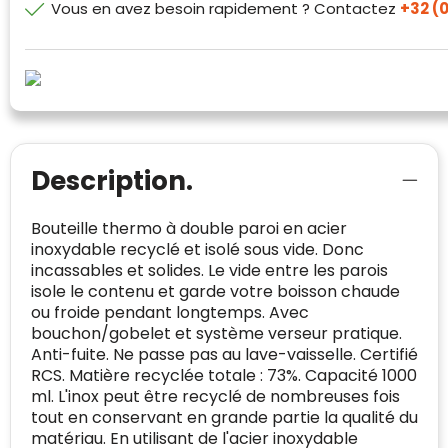
Domein
:
linkkado.be
Vous en avez besoin rapidement ? Contactez
+32 (0
met vertrouwen!
Meer informatie
»
Oprichting van de
2026
onderneming
:
Voor bedrijven
Bouwt u vertrouwen op en verhoogt u uw
Aantal werknemers
:
1-10
verkoop met de Trustindex-certificaat.
Meer informatie
»
Trustindex-certificaat
2026-04-22
starten
:
Description.
Bouteille thermo à double paroi en acier
inoxydable recyclé et isolé sous vide. Donc
incassables et solides. Le vide entre les parois
isole le contenu et garde votre boisson chaude
ou froide pendant longtemps. Avec
bouchon/gobelet et système verseur pratique.
Anti-fuite. Ne passe pas au lave-vaisselle. Certifié
RCS. Matière recyclée totale : 73%. Capacité 1000
ml. L'inox peut être recyclé de nombreuses fois
tout en conservant en grande partie la qualité du
matériau. En utilisant de l'acier inoxydable