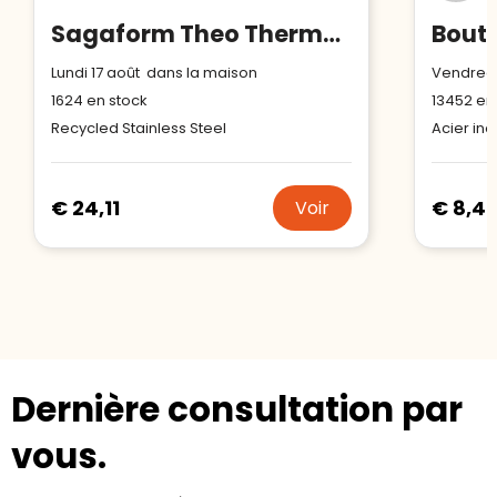
Sagaform Theo Thermal Flask (recyclé) 1 L
Lundi 17 août dans la maison
Vendredi
1624
en stock
13452
en 
Recycled Stainless Steel
Acier in
€ 24,11
€ 8,4
Voir
Dernière consultation par
vous.