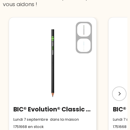
vous aidons !
BIC® Evolution® Classic Cut Ecolutions® crayon
Lundi 7 septembre dans la maison
Lundi 7 
1751668
en stock
1751668
e