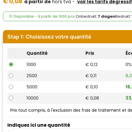
€ 0,08
Case Logic
à partir de
hors tva -
voir les tarifs dégressi
Fresh 'n Rebel
Disponible
-
à partir de
1000 pcs.
Onbedrukt:
7 dagen
Bedrukt:
GolfOriginals
Stap 1: Choisissez votre quantité
James Harvest
Quantité
Prix
Éc
Kingcap
1000
€ 0,12
0%
Mepal
2500
€ 0,11
8,
Moleskine
5000
€ 0,10
16
MyKit
10000
€ 0,08
33
Ocean Bottle
Prix tout compris, à l'exclusion des frais de traitement et 
Parker
Indiquez ici une quantité