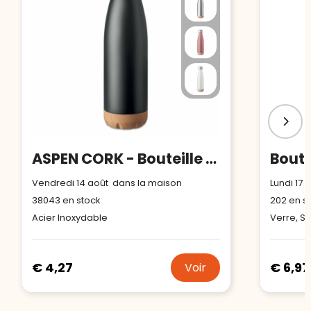
ASPEN CORK - Bouteille double paroi 500 ml
Vendredi 14 août dans la maison
Lundi 17
38043
en stock
202
en s
Acier Inoxydable
Verre, Si
€ 4,27
€ 6,97
Voir