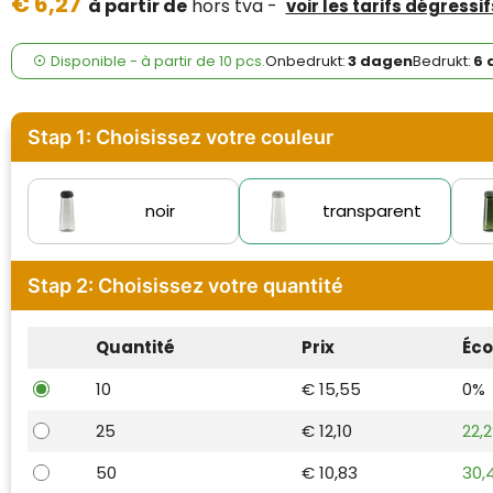
€ 6,27
Case Logic
à partir de
hors tva -
voir les tarifs dégressif
Fresh 'n Rebel
Disponible
-
à partir de
10 pcs.
Onbedrukt:
3 dagen
Bedrukt:
6 
GolfOriginals
Stap 1: Choisissez votre couleur
James Harvest
Kingcap
noir
transparent
Mepal
Stap 2: Choisissez votre quantité
Moleskine
Quantité
Prix
Éc
MyKit
10
€ 15,55
0%
Ocean Bottle
25
€ 12,10
22,
Parker
50
€ 10,83
30,