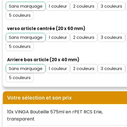
Sans marquage
1
2
3
5
verso article centrée (20 x 60 mm)
Sans marquage
1
2
3
5
Klantenbeoordelingen laten zien hoe een
Arriere bas article (20 x 40 mm)
website in het algemeen aan de behoeften
Sans marquage
1
2
3
van klanten voldoet.
5
Trustindex werkt samen met 137
beoordelingsplatforms om
websitebezoekers toegang te geven tot
Trustindex meet voortdurend de
echte, geverifieerde beoordelingen op één
Votre sélection et son prix
klanttevredenheid op basis van
plaats.
beoordelingen. Minder dan 1% van de
Alleen beoordelingen die voldoen aan de
ondervraagde klanten meldde een
10x VINGA Bouteille 575ml en rPET RCS Erie,
richtlijnen van Trustindex en waarvan
probleem.
transparent
bewezen is dat ze spamvrij zijn worden door