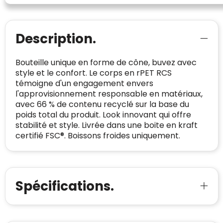
Meer informatie
»
Trustindex-certificaat
2026-04-22
starten
:
Description.
Bouteille unique en forme de cône, buvez avec
style et le confort. Le corps en rPET RCS
témoigne d'un engagement envers
l'approvisionnement responsable en matériaux,
avec 66 % de contenu recyclé sur la base du
poids total du produit. Look innovant qui offre
stabilité et style. Livrée dans une boite en kraft
certifié FSC®. Boissons froides uniquement.
Spécifications.