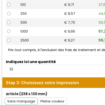
Waterman
100
€ 9,71
37,
250
€ 8,57
44,
500
€ 7,70
50,
1000
€ 6,66
57,
2500
€ 6,27
59,
Prix tout compris, à l'exclusion des frais de traitement et 
Indiquez ici une quantité
Stap 3: Choisissez votre impression
article (238 x 130 mm)
Sans marquage
Pleine couleur