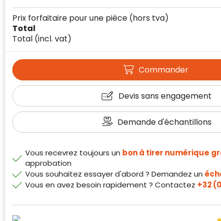
Prix forfaitaire pour une pièce
(hors tva)
Total
Total
(incl. vat)
Commander
Devis sans engagement
Klantenbeoordelingen laten zien hoe een
Demande d'échantillons
website in het algemeen aan de behoeften
van klanten voldoet.
Trustindex werkt samen met 137
Vous recevrez toujours un
bon à tirer numérique
gr
beoordelingsplatforms om
approbation
websitebezoekers toegang te geven tot
Vous souhaitez essayer d'abord ? Demandez un
écha
Trustindex meet voortdurend de
echte, geverifieerde beoordelingen op één
Vous en avez besoin rapidement ? Contactez
+32 (0
klanttevredenheid op basis van
plaats.
beoordelingen. Minder dan 1% van de
Alleen beoordelingen die voldoen aan de
ondervraagde klanten meldde een
richtlijnen van Trustindex en waarvan
probleem.