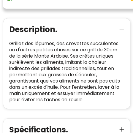
bewezen is dat ze spamvrij zijn worden door
de verschillende platforms geaccepteerd en
Trustindex heeft de contactgegevens van de
meegeteld in de scores.
website en de bedrijfsgegevens
onafhankelijk geverifieerd.
Description.
CONTACTGEGEVENS
Trustindex controleert websites voortdurend
Grillez des légumes, des crevettes succulentes
op veiligheidsproblemen.
Telefoonnummer
:
+32 479 88 00 36
Geverifieerd
ou d'autres petites choses sur ce grill de 30cm
de la série Monte Ardoise. Ses crêtes uniques
Safe Browsing:
geen probleem
E-
mia@linkkado.be
Geverifieerd
surélèvent les aliments, imitant la chaleur
gedetecteerd
mailadres
:
indirecte des grillades traditionnelles, tout en
Websites die consequent een hoog niveau
permettant aux graisses de s'écouler,
Blacklist
Geen site op de zwarte lijst
van klanttevredenheid handhaven en
BEDRIJFSGEGEVENS
garantissant que vos aliments ne sont pas cuits
voldoen aan een hoog niveau van
dans un excès d'huile. Pour l'entretien, laver à la
Geldig SSL-certificaat
veiligheidsprotocol, kunnen Trustindex-
main uniquement et essuyer immédiatement
Bedrijfsnaam
:
Linkkado
certificaat verkrijgen. Zoekt u bij het winkelen
Spam
E-mail is spamvrij
pour éviter les taches de rouille.
naar de certificaten van Trustindex en koopt u
Domein
:
linkkado.be
met vertrouwen!
Meer informatie
»
Oprichting van de
2026
onderneming
:
Spécifications.
Voor bedrijven