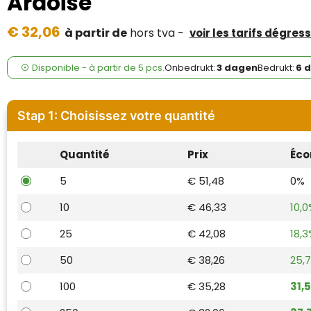
Ardoise
Case Logic
€ 32,06
à partir de
hors tva -
voir les tarifs dégress
Fresh 'n Rebel
GolfOriginals
Disponible
-
à partir de
5 pcs.
Onbedrukt:
3 dagen
Bedrukt:
6 
James Harvest
Stap 1: Choisissez votre quantité
Kingcap
Quantité
Prix
Éco
Mepal
5
€ 51,48
0%
Moleskine
10
€ 46,33
10,0
MyKit
25
€ 42,08
18,3
Ocean Bottle
50
€ 38,26
25,
100
€ 35,28
31,
Parker