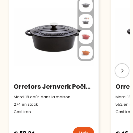
Orrefors Jernverk Poêle en fer émaillée ovale 3.5L
Mardi 18 août dans la maison
Mardi 18
274
en stock
552
en s
Cast iron
Cast iron