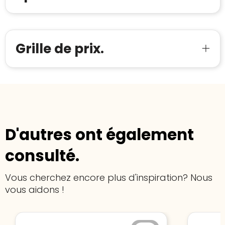
Bouwt u vertrouwen op en verhoogt u uw
Aantal werknemers
:
1-10
verkoop met de Trustindex-certificaat.
Meer informatie
»
Trustindex-certificaat
2026-04-22
starten
:
Grille de prix.
D'autres ont également
consulté.
Vous cherchez encore plus d'inspiration? Nous
vous aidons !