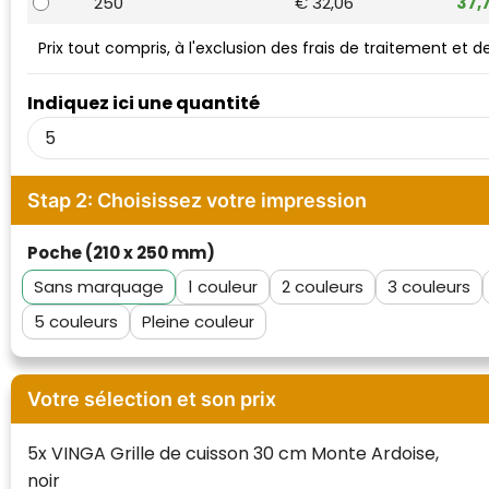
250
€ 32,06
37,
Waterman
Prix tout compris, à l'exclusion des frais de traitement et 
Indiquez ici une quantité
Stap 2: Choisissez votre impression
Poche (210 x 250 mm)
Sans marquage
1
2
3
5
Pleine couleur
Votre sélection et son prix
5x VINGA Grille de cuisson 30 cm Monte Ardoise,
noir