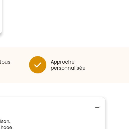
 tous
Approche
personnalisée
ison.
échage