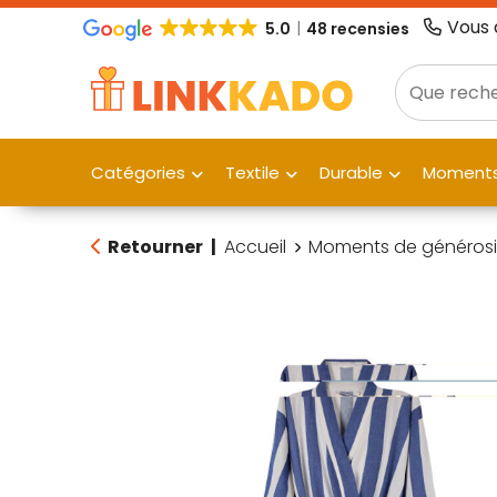
Vous 
5.0
48 recensies
Catégories
Textile
Durable
Moments
Retourner
|
Accueil
Moments de générosi