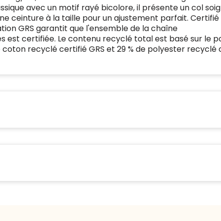
479
ssique avec un motif rayé bicolore, il présente un col soig
Safe Browsing:
88 00
 ceinture à la taille pour un ajustement parfait. Certifié
geen probleem
Websites die consequent een
36
ation GRS garantit que l'ensemble de la chaîne
gedetecteerd
hoog niveau van
est certifiée. Le contenu recyclé total est basé sur le p
E-
klanttevredenheid handhaven
mia@linkkado.be
Geverifieerd
Blacklist
Geen site op de
 coton recyclé certifié GRS et 29 % de polyester recyclé c
mailadres
:
en voldoen aan een hoog
zwarte lijst
niveau van veiligheidsprotocol,
kunnen Trustindex-certificaat
BEDRIJFSGEGEVENS
Geldig SSL-
verkrijgen. Zoekt u bij het
certificaat
winkelen naar de certificaten
Bedrijfsnaam
:
Linkkado
van Trustindex en koopt u met
Spam
E-mail is spamvrij
vertrouwen!
Domein
:
linkkado.be
Meer informatie
»
Oprichting van de
2026
onderneming
Voor bedrijven
:
Bouwt u vertrouwen op en
Aantal werknemers
:
1-10
verhoogt u uw verkoop met de
Trustindex-certificaat.
Trustindex-certificaat
2026-04-
Meer informatie
»
starten
:
22