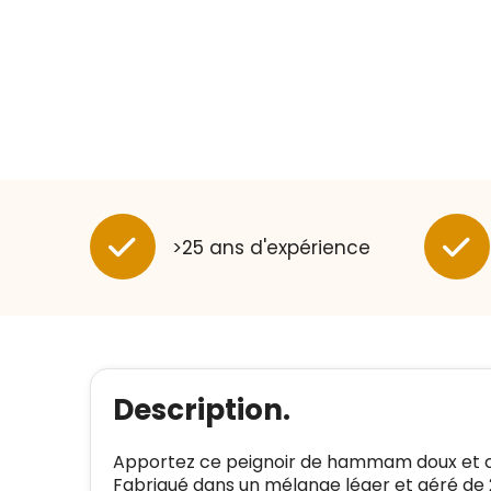
>25 ans d'expérience
Description.
Apportez ce peignoir de hammam doux et co
Fabriqué dans un mélange léger et aéré de 2