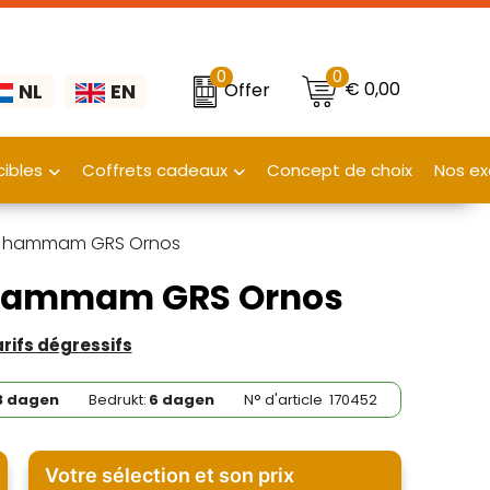
0
0
€ 0,00
Offer
NL
EN
ibles
Coffrets cadeaux
Concept de choix
Nos ex
/M hammam GRS Ornos
 hammam GRS Ornos
tarifs dégressifs
3 dagen
Bedrukt:
6 dagen
N° d'article
170452
Votre sélection et son prix