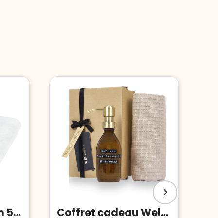
Serviette en coton 550 g/m² 100x180 cm Riley
Coffret cadeau Wellmark Happy Home