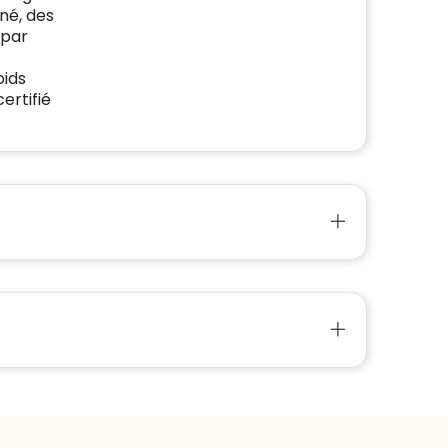
né, des
 par
oids
ertifié