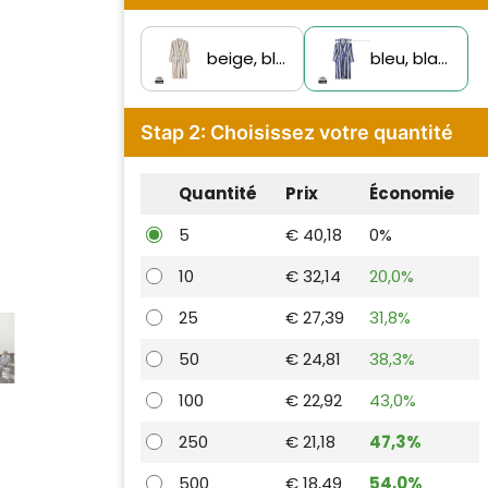
beige, blanc
bleu, blanc
Stap 2: Choisissez votre quantité
Quantité
Prix
Économie
5
€ 40,18
0%
10
€ 32,14
20,0%
25
€ 27,39
31,8%
50
€ 24,81
38,3%
100
€ 22,92
43,0%
250
€ 21,18
47,3%
500
€ 18,49
54,0%