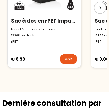
Sac à dos en rPET Impact AWARE™
Lundi 17 août dans la maison
Lundi 17
13298
en stock
16859
en 
rPET
rPET
€ 6,99
€ 9,00
Voir
Dernière consultation par