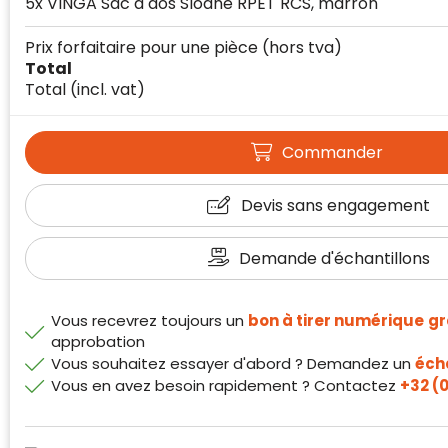
5x VINGA Sac à dos Sloane RPET RCS, marron
Prix forfaitaire pour une pièce
(hors tva)
Total
Total
(incl. vat)
Commander
Devis sans engagement
Demande d'échantillons
Vous recevrez toujours un
bon à tirer numérique
gr
approbation
Klantenbeoordelingen laten zien hoe een
Vous souhaitez essayer d'abord ? Demandez un
écha
website in het algemeen aan de behoeften
Vous en avez besoin rapidement ? Contactez
+32 (0
van klanten voldoet.
Trustindex werkt samen met 137
beoordelingsplatforms om