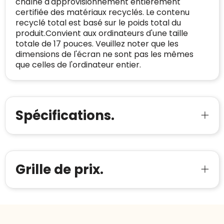
chaîne d'approvisionnement entièrement
Spam
E-mail is spamvrij
naar de certificaten van Trustindex en koopt u
certifiée des matériaux recyclés. Le contenu
Domein
:
linkkado.be
met vertrouwen!
recyclé total est basé sur le poids total du
Meer informatie
»
produit.Convient aux ordinateurs d'une taille
Oprichting van de
2026
totale de 17 pouces. Veuillez noter que les
onderneming
:
Voor bedrijven
dimensions de l'écran ne sont pas les mêmes
Bouwt u vertrouwen op en verhoogt u uw
Aantal werknemers
:
1-10
que celles de l'ordinateur entier.
verkoop met de Trustindex-certificaat.
Meer informatie
»
Trustindex-certificaat
2026-04-22
starten
:
Spécifications.
Grille de prix.