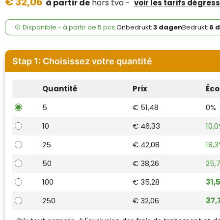
€ 32,06
Case Logic
à partir de
hors tva -
voir les tarifs dégress
Fresh 'n Rebel
Disponible
-
à partir de
5 pcs.
Onbedrukt:
3 dagen
Bedrukt:
6 
GolfOriginals
Stap 1: Choisissez votre quantité
James Harvest
Quantité
Prix
Éco
Kingcap
5
€ 51,48
0%
Mepal
10
€ 46,33
10,
Moleskine
25
€ 42,08
18,
MyKit
50
€ 38,26
25,
100
€ 35,28
31,
Ocean Bottle
250
€ 32,06
37,
Parker