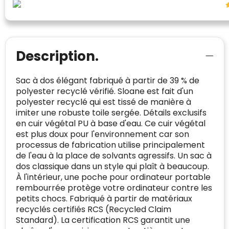
websitebezoekers toegang te geven tot
Trustindex meet voortdurend de
echte, geverifieerde beoordelingen op één
klanttevredenheid op basis van
plaats.
beoordelingen. Minder dan 1% van de
Alleen beoordelingen die voldoen aan de
ondervraagde klanten meldde een
Description.
richtlijnen van Trustindex en waarvan
probleem.
bewezen is dat ze spamvrij zijn worden door
de verschillende platforms geaccepteerd en
Trustindex heeft de contactgegevens van de
Sac à dos élégant fabriqué à partir de 39 % de
meegeteld in de scores.
website en de bedrijfsgegevens
polyester recyclé vérifié. Sloane est fait d'un
onafhankelijk geverifieerd.
polyester recyclé qui est tissé de manière à
imiter une robuste toile sergée. Détails exclusifs
CONTACTGEGEVENS
en cuir végétal PU à base d'eau. Ce cuir végétal
Trustindex controleert websites voortdurend
est plus doux pour l'environnement car son
op veiligheidsproblemen.
processus de fabrication utilise principalement
Telefoonnummer
:
+32 479 88 00 36
Geverifieerd
de l'eau à la place de solvants agressifs. Un sac à
Safe Browsing:
geen probleem
E-
mia@linkkado.be
Geverifieerd
dos classique dans un style qui plaît à beaucoup.
gedetecteerd
mailadres
:
À l'intérieur, une poche pour ordinateur portable
Websites die consequent een hoog niveau
rembourrée protège votre ordinateur contre les
Blacklist
Geen site op de zwarte lijst
van klanttevredenheid handhaven en
petits chocs. Fabriqué à partir de matériaux
BEDRIJFSGEGEVENS
voldoen aan een hoog niveau van
recyclés certifiés RCS (Recycled Claim
Geldig SSL-certificaat
veiligheidsprotocol, kunnen Trustindex-
Standard). La certification RCS garantit une
Bedrijfsnaam
:
Linkkado
certificaat verkrijgen. Zoekt u bij het winkelen