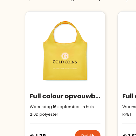
Full colour opvouwbare tas met binnenvak
Woensdag 16 september in huis
Woensd
210D polyester
RPET