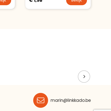
€ 1,98
kijk
Bekijk
marin@linkkado.be