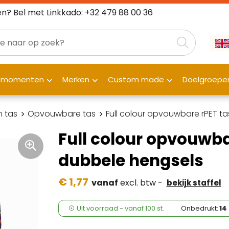
n? Bel met Linkkado: +32 479 88 00 36
fmomenten
Merken
Custom made
Doelgroepe
 tas
Opvouwbare tas
Full colour opvouwbare rPET ta
Full colour opvouwba
dubbele hengsels
€ 1,77
vanaf
excl. btw -
bekijk staffel
Uit voorraad -
vanaf
100 st.
Onbedrukt:
14