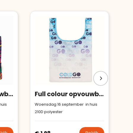
Full colour opvouwbare tas met etui en dubbele hengsels
Full colour opvouwbare tas met binnenvak
huis
Woensdag 16 september in huis
210D polyester