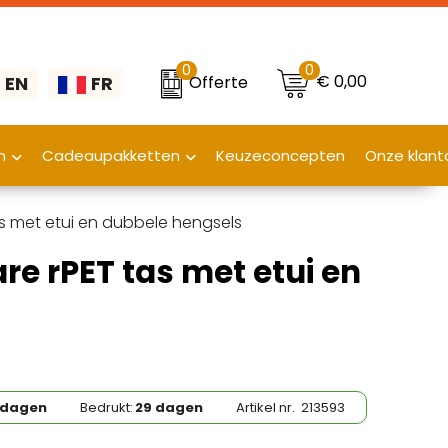
0
0
€ 0,00
Offerte
EN
FR
n
Cadeaupakketten
Keuzeconcepten
Onze klant
s met etui en dubbele hengsels
re rPET tas met etui en
 dagen
Bedrukt:
29 dagen
Artikel nr.
213593