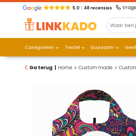
Vrage
5.0
48 recensies
Categorieën
Textiel
Duurzaam
Gee
Ga terug
|
Home
Custom made
Custom