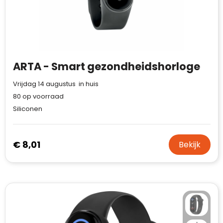
Case Logic
Fresh 'n Rebel
GolfOriginals
ARTA - Smart gezondheidshorloge
James Harvest
Vrijdag 14 augustus in huis
Kingcap
80
op voorraad
Siliconen
Mepal
Moleskine
€ 8,01
Bekijk
MyKit
Ocean Bottle
Parker