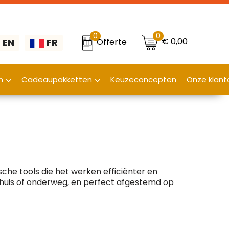
0
0
€ 0,00
Offerte
EN
FR
n
Cadeaupakketten
Keuzeconcepten
Onze klant
che tools die het werken efficiënter en
thuis of onderweg, en perfect afgestemd op