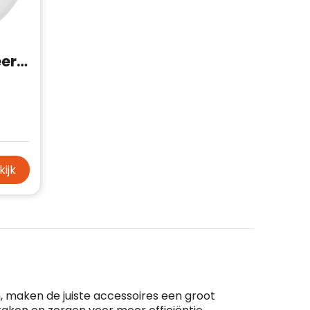
Chipolo POP traceertag
kijk
 maken de juiste accessoires een groot