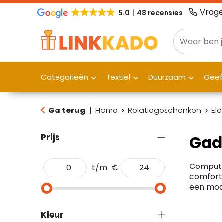
Vrage
5.0
48 recensies
Categorieën
Textiel
Duurzaam
Gee
Ga terug
|
Home
Relatiegeschenken
El
Prijs
Gad
Computer
t/m
€
comforta
een mod
Kleur