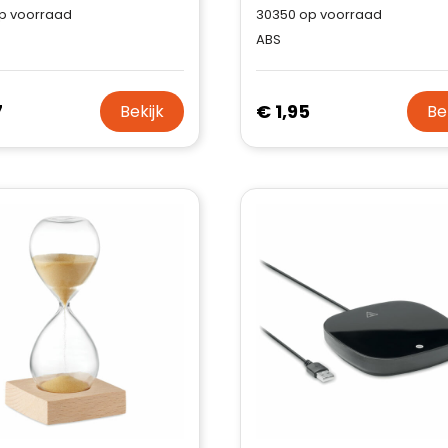
p voorraad
30350
op voorraad
ABS
7
€ 1,95
Bekijk
Be
Klantenbeoordelingen laten zien
hoe een website in het
algemeen aan de behoeften
van klanten voldoet.
Trustindex werkt samen met 137
beoordelingsplatforms om
Trustindex meet voortdurend de
websitebezoekers toegang te
klanttevredenheid op basis van
geven tot echte, geverifieerde
beoordelingen. Minder dan 1%