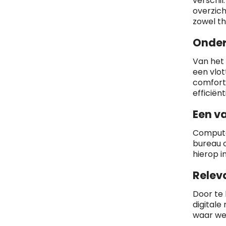
verschil
overzich
zowel th
Onder
Van het 
een vlot
comfort
efficiënt
Een va
Compute
bureau o
hierop i
Relev
Door te 
digitale
waar wer