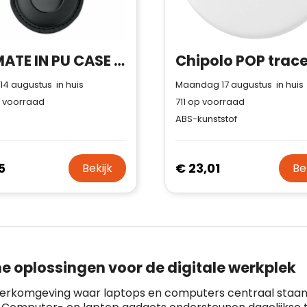
Spam
E-mail is spamvrij
vertrouwen!
Domein
:
linkkado.be
Meer informatie
»
Oprichting van de
2026
onderneming
Voor bedrijven
:
LIFEMATE IN PU CASE - Smart Find My Locator
Bouwt u vertrouwen op en
Aantal werknemers
:
1-10
 14 augustus in huis
Maandag 17 augustus in huis
verhoogt u uw verkoop met de
Trustindex-certificaat.
 voorraad
711
op voorraad
Trustindex-certificaat
2026-04-
Meer informatie
»
ABS-kunststof
starten
:
22
5
€ 23,01
Bekijk
Be
e oplossingen voor de digitale werkplek
werkomgeving waar laptops en computers centraal staan,