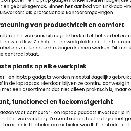
. Computer- en laptop gadgets ondersteunen dagelijkse t
t en gebruiksgemak. Binnen het aanbod van Linkkado vind
uiswerkers als professionele kantooromgevingen.
steuning van productiviteit en comfort
uitbreiden van aansluitmogelijkheden tot het verbetere
tere workflow. Ze helpen om werkplekken beter te organ
abel en zonder onderbrekingen kunnen werken. Dit maakt
ie centraal staat.
ste plaats op elke werkplek
r- en laptop gadgets worden meestal dagelijks gebruikt
f in de laptoptas. Hierdoor blijven ze continu aanwezig in
n met een assortiment dat niet alleen praktisch is, maar oo
ant, functioneel en toekomstgericht
kiezen voor computer- en laptop gadgets investeer je in 
 realiteit van vandaag. Ze combineren technologie met ge
ken steeds flexibeler en mobieler wordt. Een sterke cat