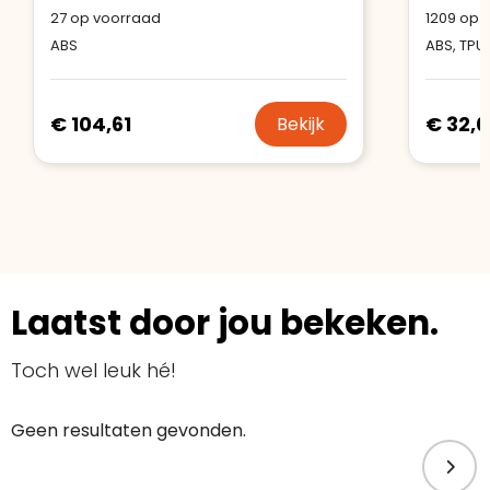
27
op voorraad
1209
op v
ABS
ABS, TPU
€ 104,61
€ 32,0
Bekijk
Laatst door jou bekeken.
Toch wel leuk hé!
Geen resultaten gevonden.