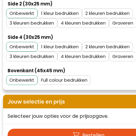
Side 2 (30x25 mm)
Waterman
Onbewerkt
1
2
3
4
Graveren
Side 4 (30x25 mm)
Onbewerkt
1
2
3
4
Graveren
Bovenkant (45x45 mm)
Onbewerkt
Full colour
Jouw selectie en prijs
Selecteer jouw opties voor de prijsopgave.
Bestellen