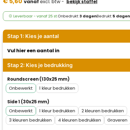
€ 5,60
Case Logic
vanaf
excl. btw -
bekijk staffel
Fresh 'n Rebel
Leverbaar
-
vanaf
25 st.
Onbedrukt:
3 dagen
Bedrukt:
5 dagen
GolfOriginals
Stap 1: Kies je aantal
James Harvest
Vul hier een aantal in
Kingcap
Stap 2: Kies je bedrukking
Mepal
Roundscreen (130x25 mm)
Moleskine
Onbewerkt
1
MyKit
Side 1 (30x25 mm)
Ocean Bottle
Onbewerkt
1
2
3
4
Graveren
Parker