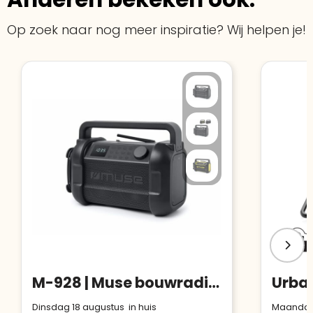
Op zoek naar nog meer inspiratie? Wij helpen je!
M-928 | Muse bouwradio met Bluetooth 20W met FM-radio
Dinsdag 18 augustus in huis
Maandag 