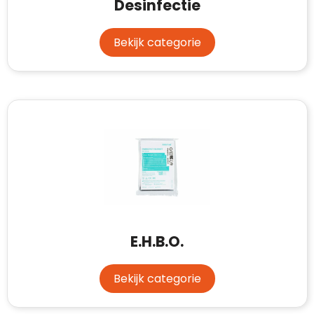
Case Logic
Desinfectie
Fresh 'n Rebel
Bekijk categorie
GolfOriginals
James Harvest
Kingcap
Mepal
Moleskine
MyKit
E.H.B.O.
Ocean Bottle
Bekijk categorie
Parker