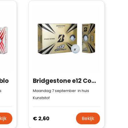
blo
Bridgestone e12 Contact
s
Maandag 7 september in huis
Kunststof
€ 2,60
kijk
Bekijk