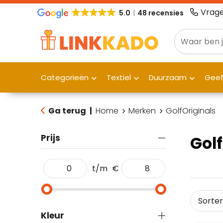
Vrage
5.0
48 recensies
Categorieën
Textiel
Duurzaam
Gee
Ga terug
|
Home
Merken
GolfOriginals
Prijs
Golf
t/m
€
Kleur