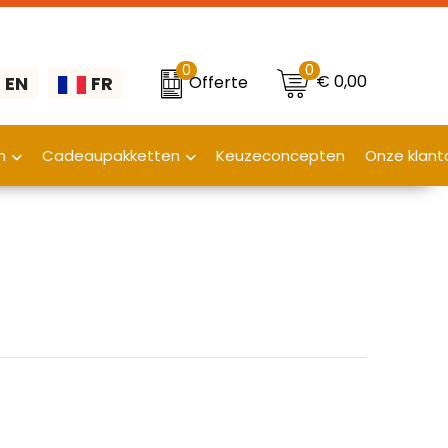
0
0
€ 0,00
Offerte
EN
FR
n
Cadeaupakketten
Keuzeconcepten
Onze klant