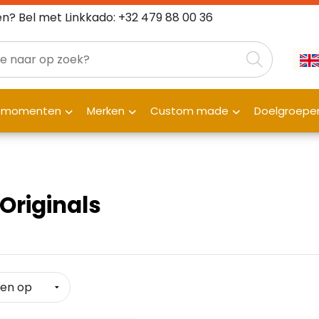
n? Bel met Linkkado: +32 479 88 00 36
fmomenten
Merken
Custom made
Doelgroepe
Originals
Klantenbeoordelingen laten zien
hoe een website in het
algemeen aan de behoeften
van klanten voldoet.
Trustindex werkt samen met 137
beoordelingsplatforms om
Trustindex meet voortdurend de
websitebezoekers toegang te