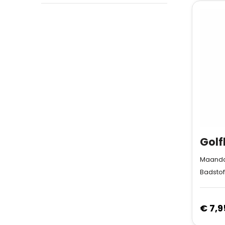
Gol
Maanda
Badstof
€ 7,9