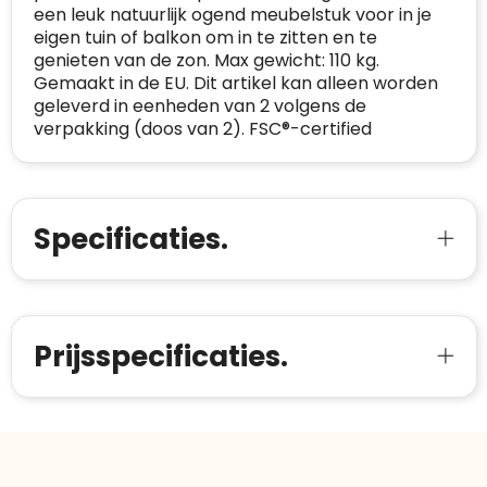
een leuk natuurlijk ogend meubelstuk voor in je
Safe Browsing:
geen probleem
eigen tuin of balkon om in te zitten en te
E-
mia@linkkado.be
Geverifieerd
gedetecteerd
genieten van de zon. Max gewicht: 110 kg.
mailadres
:
Gemaakt in de EU. Dit artikel kan alleen worden
Websites die consequent een hoog niveau
Blacklist
Geen site op de zwarte lijst
geleverd in eenheden van 2 volgens de
van klanttevredenheid handhaven en
BEDRIJFSGEGEVENS
verpakking (doos van 2). FSC®-certified
voldoen aan een hoog niveau van
Geldig SSL-certificaat
veiligheidsprotocol, kunnen Trustindex-
Bedrijfsnaam
:
Linkkado
certificaat verkrijgen. Zoekt u bij het winkelen
Spam
E-mail is spamvrij
naar de certificaten van Trustindex en koopt u
Domein
:
linkkado.be
met vertrouwen!
Specificaties.
Meer informatie
»
Oprichting van de
2026
onderneming
:
Voor bedrijven
Bouwt u vertrouwen op en verhoogt u uw
Aantal werknemers
:
1-10
verkoop met de Trustindex-certificaat.
Prijsspecificaties.
Meer informatie
»
Trustindex-certificaat
2026-04-22
starten
: