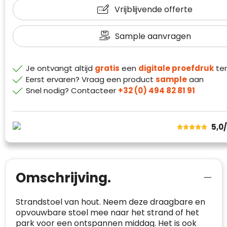
Vrijblijvende offerte
Sample aanvragen
Klantenbeoordelingen laten zien hoe een
website in het algemeen aan de behoeften
van klanten voldoet.
Je ontvangt altijd
gratis
een
digitale proefdruk
ter
Trustindex werkt samen met 137
Eerst ervaren? Vraag een product
sample
aan
beoordelingsplatforms om
Snel nodig? Contacteer
+32 (0) 494 82 81 91
websitebezoekers toegang te geven tot
Trustindex meet voortdurend de
echte, geverifieerde beoordelingen op één
klanttevredenheid op basis van
plaats.
beoordelingen. Minder dan 1% van de
5,0
Alleen beoordelingen die voldoen aan de
ondervraagde klanten meldde een
richtlijnen van Trustindex en waarvan
probleem.
bewezen is dat ze spamvrij zijn worden door
de verschillende platforms geaccepteerd en
Trustindex heeft de contactgegevens van de
meegeteld in de scores.
website en de bedrijfsgegevens
Omschrijving.
onafhankelijk geverifieerd.
Strandstoel van hout. Neem deze draagbare en
CONTACTGEGEVENS
opvouwbare stoel mee naar het strand of het
Trustindex controleert websites voortdurend
park voor een ontspannen middag. Het is ook
op veiligheidsproblemen.
Telefoonnummer
:
+32 479 88 00 36
Geverifieerd