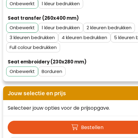
Onbewerkt
1
Waterman
Seat transfer (260x400 mm)
Onbewerkt
1
2
3
4
5
Full colour
Seat embroidery (230x280 mm)
Onbewerkt
Borduren
Jouw selectie en prijs
Selecteer jouw opties voor de prijsopgave.
Bestellen