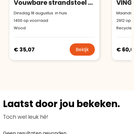
Vouwbare strandstoel sublimatie
Dinsdag 18 augustus in huis
Maandag 
1400
op voorraad
2912
op v
Wood
Recycled
€ 35,07
€ 60,6
Bekijk
Laatst door jou bekeken.
Toch wel leuk hé!
Geen resultaten gevonden.