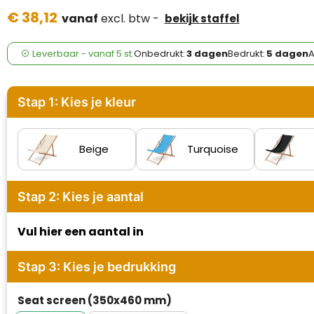
Case Logic
€ 38,12
vanaf
excl. btw -
bekijk staffel
Fresh 'n Rebel
Leverbaar
-
vanaf
5 st.
Onbedrukt:
3 dagen
Bedrukt:
5 dagen
A
GolfOriginals
James Harvest
Stap 1: Kies je kleur
Kingcap
Beige
Turquoise
Mepal
Moleskine
Stap 2: Kies je aantal
MyKit
Vul hier een aantal in
Ocean Bottle
Stap 3: Kies je bedrukking
Parker
Seat screen (350x460 mm)