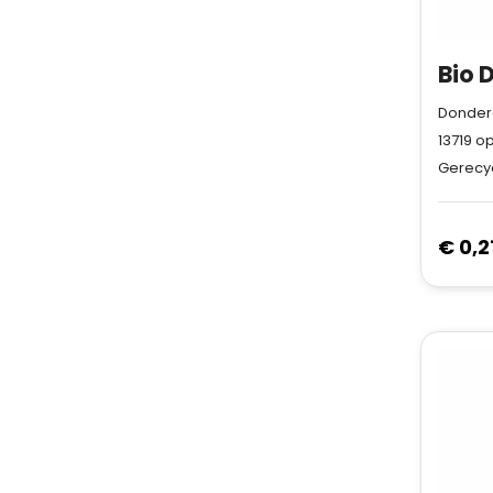
Donderd
13719
op
Gerecy
€ 0,2