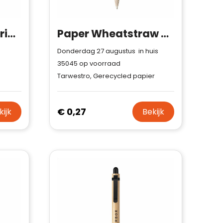
ARTLESS - Langdurige inktloze pen papier
Paper Wheatstraw Pen tarwestro pennen
Donderdag 27 augustus in huis
35045
op voorraad
Tarwestro, Gerecycled papier
€ 0,27
kijk
Bekijk