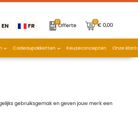
0
0
€ 0,00
Offerte
EN
FR
n
Cadeaupakketten
Keuzeconcepten
Onze klant
gelijks gebruiksgemak en geven jouw merk een