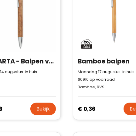
Trustindex-certificaat.
Trustindex-certificaat
2026-04-
Meer informatie
»
starten
:
22
JAKARTA - Balpen van acaciahout
Bamboe balpen
 14 augustus in huis
Maandag 17 augustus in huis
60910
op voorraad
Bamboe, RVS
6
€ 0,36
Bekijk
Be