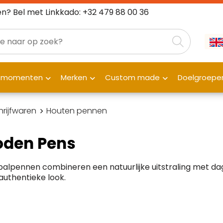
n? Bel met Linkkado: +32 479 88 00 36
fmomenten
Merken
Custom made
Doelgroepe
hrijfwaren
Houten pennen
den Pens
alpennen combineren een natuurlijke uitstraling met da
uthentieke look.