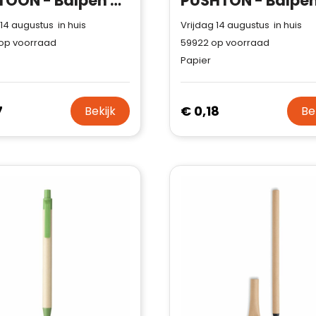
CARTOON - Balpen van papier/maïs
 14 augustus in huis
Vrijdag 14 augustus in huis
op voorraad
59922
op voorraad
Papier
7
€ 0,18
Bekijk
Be