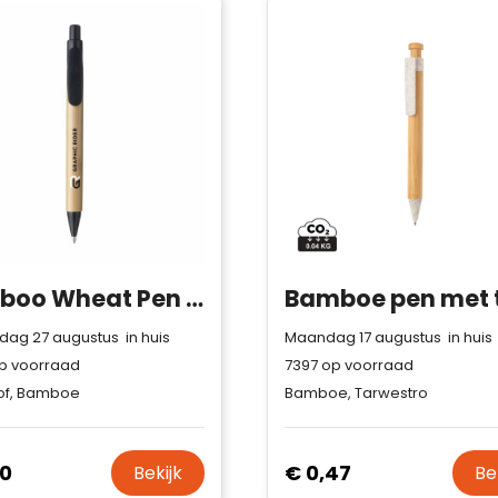
Bamboo Wheat Pen tarwestro pennen
ag 27 augustus in huis
Maandag 17 augustus in huis
p voorraad
7397
op voorraad
of, Bamboe
Bamboe, Tarwestro
40
€ 0,47
Bekijk
Be