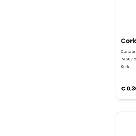
Donderd
74667
o
Kurk
€ 0,3