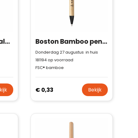
BOISEL - Houten balpen
Boston Bamboo pennen
Donderdag 27 augustus in huis
181194
op voorraad
FSC® bamboe
€ 0,33
kijk
Bekijk