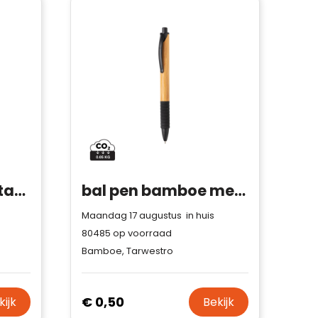
Bamboe pen met tarwestro clip
bal pen bamboe met tarwestro
Maandag 17 augustus in huis
80485
op voorraad
Bamboe, Tarwestro
€ 0,50
kijk
Bekijk