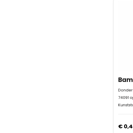
Donderd
74091
o
Kunstst
€ 0,