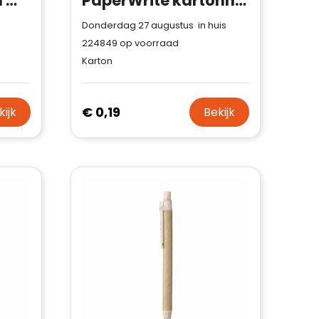
PUSHTON - Balpen met drukmechanisme
PaperWrite kartonnen pen
Donderdag 27 augustus in huis
224849
op voorraad
Karton
€ 0,19
kijk
Bekijk