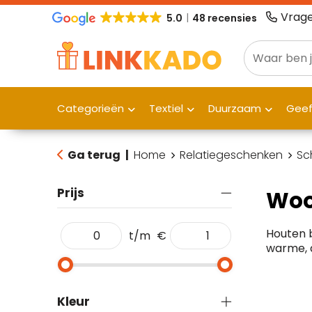
Vrage
5.0
48 recensies
Categorieën
Textiel
Duurzaam
Gee
Ga terug
|
Home
Relatiegeschenken
Sc
Prijs
Woo
Houten b
t/m
€
warme, a
Kleur