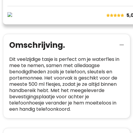
van klanten voldoet.
Trustindex werkt samen met 137
5,
beoordelingsplatforms om
websitebezoekers toegang te geven tot
Trustindex meet voortdurend de
echte, geverifieerde beoordelingen op één
klanttevredenheid op basis van
plaats.
beoordelingen. Minder dan 1% van de
Omschrijving.
Alleen beoordelingen die voldoen aan de
ondervraagde klanten meldde een
richtlijnen van Trustindex en waarvan
probleem.
Dit veelzijdige tasje is perfect om je waterfles in
bewezen is dat ze spamvrij zijn worden door
mee te nemen, samen met alledaagse
de verschillende platforms geaccepteerd en
Trustindex heeft de contactgegevens van de
benodigdheden zoals je telefoon, sleutels en
meegeteld in de scores.
website en de bedrijfsgegevens
portemonnee. Het voorvak is geschikt voor de
onafhankelijk geverifieerd.
meeste 500 ml flesjes, zodat je ze altijd binnen
handbereik hebt. Met het meegeleverde
CONTACTGEGEVENS
Trustindex controleert websites voortdurend
bevestigingsplaatje voor achter je
op veiligheidsproblemen.
telefoonhoesje verander je hem moeiteloos in
Telefoonnummer
:
+32 479 88 00 36
Geverifieerd
een handig telefoonkoord.
Safe Browsing:
geen probleem
E-
mia@linkkado.be
Geverifieerd
gedetecteerd
mailadres
:
Websites die consequent een hoog niveau
Blacklist
Geen site op de zwarte lijst
van klanttevredenheid handhaven en