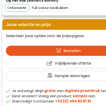
Op het vak (65mm x 65mm)
Waterman
Onbewerkt
Full colour
Jouw selectie en prijs
Selecteer jouw opties voor de prijsopgave.
Bestellen
Vrijblijvende offerte
Sample aanvragen
Je ontvangt altijd
gratis
een
digitale proefdruk
ter
Eerst ervaren? Vraag een product
sample
aan
Klantenbeoordelingen laten zien hoe een
Snel nodig? Contacteer
+32 (0) 494 82 81 91
website in het algemeen aan de behoeften