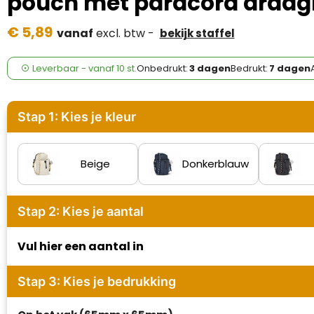
pouch met paracord draag
Case Logic
€ 5,89
vanaf
excl. btw -
bekijk staffel
Fresh 'n Rebel
GolfOriginals
Leverbaar
-
vanaf
10 st.
Onbedrukt:
3 dagen
Bedrukt:
7 dagen
James Harvest
Stap 1: Kies je kleur
Kingcap
Mepal
Beige
Donkerblauw
Moleskine
Stap 2: Kies je aantal
MyKit
Vul hier een aantal in
Ocean Bottle
Stap 3: Kies je bedrukking
Parker