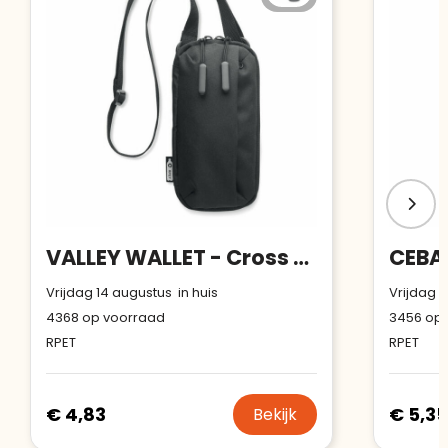
VALLEY WALLET - Cross body smartphone tas
Vrijdag 14 augustus in huis
Vrijdag 1
4368
op voorraad
3456
op 
RPET
RPET
€ 4,83
€ 5,35
Bekijk