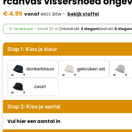
rcanvas vissershoed ongev
Case Logic
€ 4,95
vanaf
excl. btw -
bekijk staffel
Fresh 'n Rebel
GolfOriginals
Leverbaar
-
vanaf
25 st.
Onbedrukt:
3 dagen
Bedrukt:
6 dagen
James Harvest
Stap 1: Kies je kleur
Kingcap
Mepal
donkerblauw
gebroken wit
Moleskine
zwart
MyKit
Stap 2: Kies je aantal
Ocean Bottle
Vul hier een aantal in
Parker