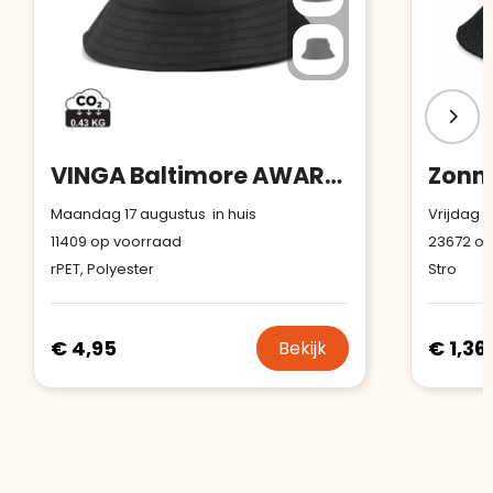
VINGA Baltimore AWARE™ gerecycled PET vissershoed
Zonn
Maandag 17 augustus in huis
Vrijdag 1
11409
op voorraad
23672
op
rPET, Polyester
Stro
€ 4,95
€ 1,36
Bekijk