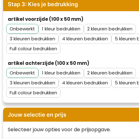
Stap 3: Kies je bedrukking
Waterman
artikel voorzijde (100 x 50 mm)
Onbewerkt
1
2
3
4
5
Full colour
artikel achterzijde (100 x 50 mm)
Onbewerkt
1
2
3
4
5
Full colour
Jouw selectie en prijs
Selecteer jouw opties voor de prijsopgave.