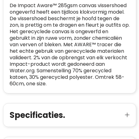
De Impact Aware™ 285gsm canvas vissershoed
CONTACTGEGEVENS
ongeverfd heeft een tijdloos klokvormig model.
Trustindex controleert websites voortdurend
De vissershoed beschermt je hoofd tegen de
op veiligheidsproblemen.
Telefoonnummer
:
+32 479 88 00 36
Geverifieerd
zon, is prettig om te dragen en fleurt je outfits op.
Het gerecyclede canvas is ongeverfd en
Safe Browsing:
geen probleem
E-
mia@linkkado.be
Geverifieerd
gebruikt in zijn ruwe vorm, zonder chemicaliën
gedetecteerd
mailadres
:
van verven of bleken. Met AWARE™ tracer die
Websites die consequent een hoog niveau
het echte gebruik van gerecyclede materialen
Blacklist
Geen site op de zwarte lijst
van klanttevredenheid handhaven en
BEDRIJFSGEGEVENS
valideert. 2% van de opbrengst van elk verkocht
voldoen aan een hoog niveau van
Impact-product wordt gedoneerd aan
Geldig SSL-certificaat
veiligheidsprotocol, kunnen Trustindex-
Water.org. Samenstelling 70% gerecycled
Bedrijfsnaam
:
Linkkado
certificaat verkrijgen. Zoekt u bij het winkelen
Spam
E-mail is spamvrij
katoen, 30% gerecycled polyester. Omtrek 58-
naar de certificaten van Trustindex en koopt u
60cm, one size.
Domein
:
linkkado.be
met vertrouwen!
Meer informatie
»
Oprichting van de
2026
onderneming
:
Voor bedrijven
Specificaties.
Bouwt u vertrouwen op en verhoogt u uw
Aantal werknemers
:
1-10
verkoop met de Trustindex-certificaat.
Meer informatie
»
Trustindex-certificaat
2026-04-22
starten
: